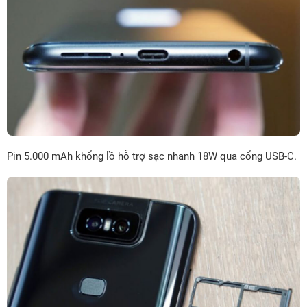
Pin 5.000 mAh khổng lồ hỗ trợ sạc nhanh 18W qua cổng USB-C.