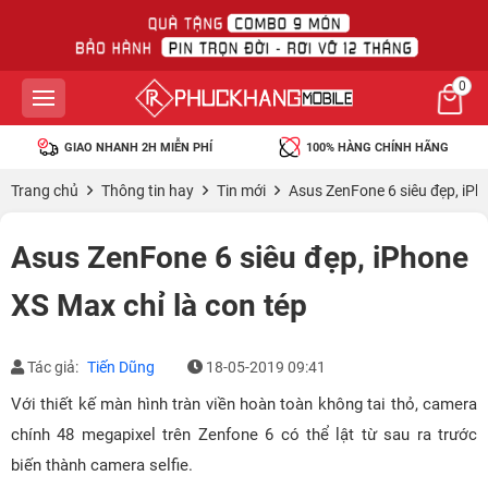
0
100% HÀNG CHÍNH HÃNG
45 NGÀY MIỄN PHÍ 1 ĐỔI 1
Trang chủ
Thông tin hay
Tin mới
Asus ZenFone 6 siêu đẹp, iPh
Asus ZenFone 6 siêu đẹp, iPhone
XS Max chỉ là con tép
Tác giả:
Tiến Dũng
18-05-2019 09:41
Với thiết kế màn hình tràn viền hoàn toàn không tai thỏ, camera
chính 48 megapixel trên Zenfone 6 có thể lật từ sau ra trước
biến thành camera selfie.