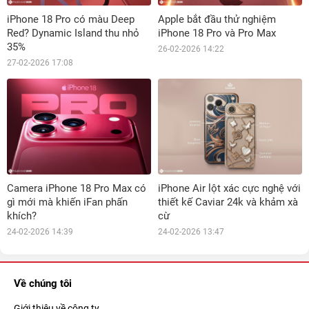
iPhone 18 Pro có màu Deep
Apple bắt đầu thử nghiệm
Red? Dynamic Island thu nhỏ
iPhone 18 Pro và Pro Max
35%
26-02-2026 14:22
27-02-2026 17:08
Camera iPhone 18 Pro Max có
iPhone Air lột xác cực nghệ với
gì mới mà khiến iFan phấn
thiết kế Caviar 24k và khảm xà
khích?
cừ
24-02-2026 14:39
24-02-2026 13:47
Về chúng tôi
Giới thiệu về công ty