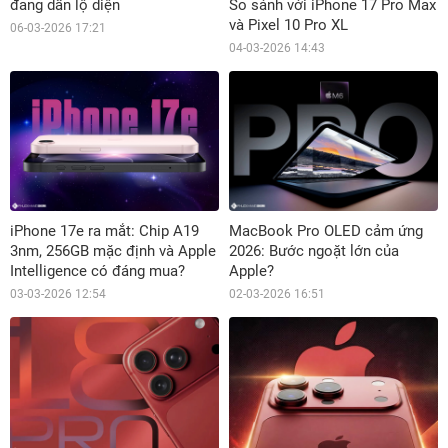
đang dần lộ diện
So sánh với iPhone 17 Pro Max
và Pixel 10 Pro XL
06-03-2026 17:21
04-03-2026 14:43
iPhone 17e ra mắt: Chip A19
MacBook Pro OLED cảm ứng
3nm, 256GB mặc định và Apple
2026: Bước ngoặt lớn của
Intelligence có đáng mua?
Apple?
03-03-2026 12:54
02-03-2026 16:51