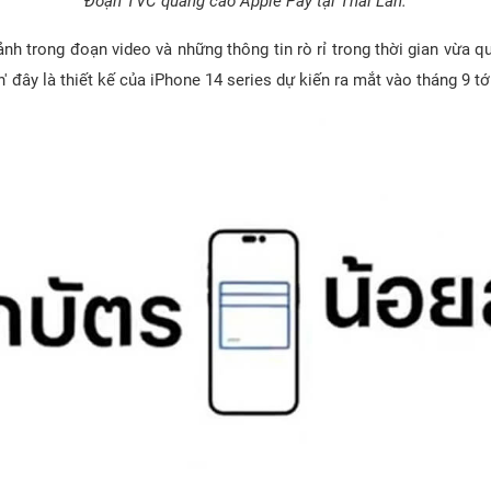
Đoạn TVC quảng cáo Apple Pay tại Thái Lan.
nh trong đoạn video và những thông tin rò rỉ trong thời gian vừa q
h' đây là thiết kế của iPhone 14 series dự kiến ra mắt vào tháng 9 tớ