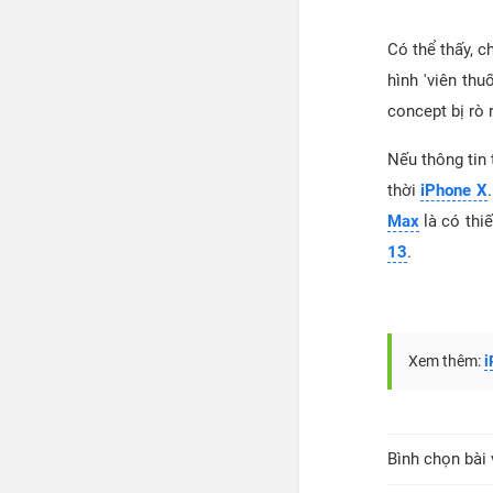
Có thể thấy, c
hình 'viên thu
concept bị rò r
Nếu thông tin 
thời
iPhone X
Max
là có thi
13
.
Xem thêm:
i
Bình chọn bài 