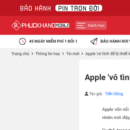
Danh mục
45 NGÀY MIỄN PHÍ 1 ĐỔI 1
BẢO HÀNH RƠI 
Trang chủ
Thông tin hay
Tin mới
Apple 'vô tình' để lộ thiế
Apple 'vô tì
Tác giả:
Tiến Dũng
Apple vốn nổi
nhiên mới đây, 