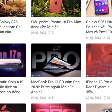
 Galaxy S26
Siêu phẩm iPhone 18 Pro Max
Galaxy S26 Ultr
llection: Chỉ
đang dần lộ diện
So sánh với iP
oàn cầu
Max và Pixel 10
06-03-2026 17:21
04-03-2026 14:43
 mắt: Chip A19
MacBook Pro OLED cảm ứng
iPhone 18 Pro 
ặc định và
2026: Bước ngoặt lớn của
Red? Dynamic I
ence có đáng
Apple?
35%
02-03-2026 16:51
27-02-2026 17:08