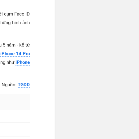
với cụm Face ID
 những hình ảnh
u 5 năm - kể từ
à
iPhone 14 Pro
iống như
iPhone
Nguồn:
TGDD