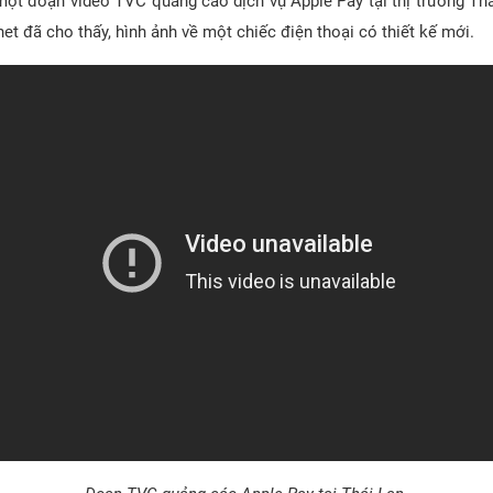
 một đoạn video TVC quảng cáo dịch vụ Apple Pay tại thị trường Thá
rnet đã cho thấy, hình ảnh về một chiếc điện thoại có thiết kế mới.