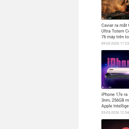
Caviar ra mắt
Ultra Totem Co
76 máy trên t
09-03-2026 17:23
iPhone 17e ra
3nm, 256GB m
Apple Intellig
mua?
03-03-2026 12:54