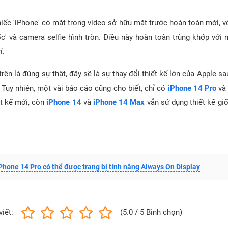
hiếc 'iPhone' có mặt trong video sở hữu mặt trước hoàn toàn mới, 
ốc' và camera selfie hình tròn. Điều này hoàn toàn trùng khớp với
ỉ.
trên là đúng sự thật, đây sẽ là sự thay đổi thiết kế lớn của Apple sa
. Tuy nhiên, một vài báo cáo cũng cho biết, chỉ có
iPhone 14 Pro
v
ết kế mới, còn
iPhone 14
và
iPhone 14 Max
vẫn sử dụng thiết kế g
Phone 14 Pro có thể được trang bị tính năng Always On Display
viết:
(5.0 / 5 Bình chọn)