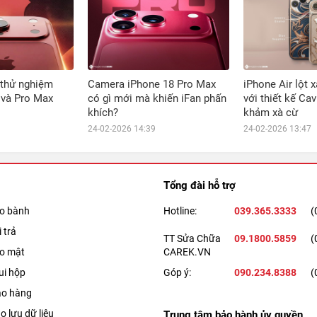
 thử nghiệm
Camera iPhone 18 Pro Max
iPhone Air lột 
 và Pro Max
có gì mới mà khiến iFan phấn
với thiết kế Cav
khích?
khảm xà cừ
24-02-2026 14:39
24-02-2026 13:47
Tổng đài hỗ trợ
ảo bành
Hotline:
039.365.3333
(
 trả
TT Sửa Chữa
09.1800.5859
(
ảo mật
CAREK.VN
ui hộp
Góp ý:
090.234.8388
(
ao hàng
o lưu dữ liệu
Trung tâm bảo hành ủy quyền