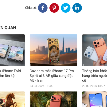
Chia sẻ:
IÊN QUAN
à iPhone Fold
Caviar ra mắt iPhone 17 Pro
Thông báo khẩn
iểm lên kệ
Spirit of UAE giữa xung đột
hàng triệu ngườ
Mỹ - Iran
cũ
24-03-2026 18:44
23-03-2026 18:27