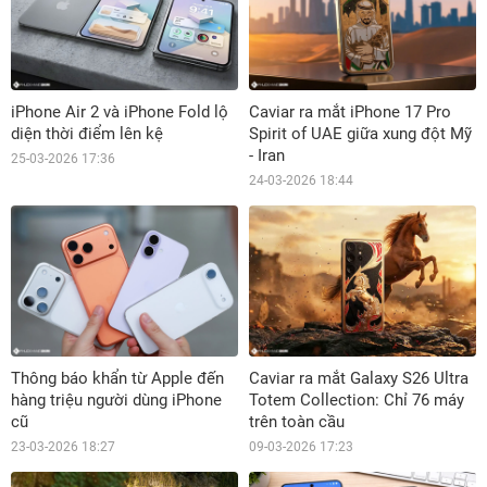
iPhone Air 2 và iPhone Fold lộ
Caviar ra mắt iPhone 17 Pro
diện thời điểm lên kệ
Spirit of UAE giữa xung đột Mỹ
- Iran
25-03-2026 17:36
24-03-2026 18:44
Thông báo khẩn từ Apple đến
Caviar ra mắt Galaxy S26 Ultra
hàng triệu người dùng iPhone
Totem Collection: Chỉ 76 máy
cũ
trên toàn cầu
23-03-2026 18:27
09-03-2026 17:23