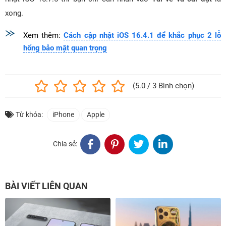
xong.
Xem thêm:
Cách cập nhật iOS 16.4.1 để khắc phục 2 lỗ
hổng bảo mật quan trọng
(5.0 / 3 Bình chọn)
Từ khóa:
iPhone
Apple
Chia sẻ:
BÀI VIẾT LIÊN QUAN