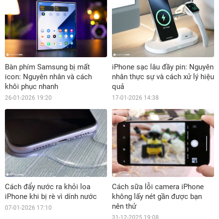
Bàn phím Samsung bị mất
iPhone sạc lâu đầy pin: Nguyên
icon: Nguyên nhân và cách
nhân thực sự và cách xử lý hiệu
khôi phục nhanh
quả
26-01-2026 19:20
17-01-2026 14:38
Cách đẩy nước ra khỏi loa
Cách sữa lỗi camera iPhone
iPhone khi bị rè vì dính nước
không lấy nét gần được bạn
nên thử
07-01-2026 17:10
31-12-2025 19:08