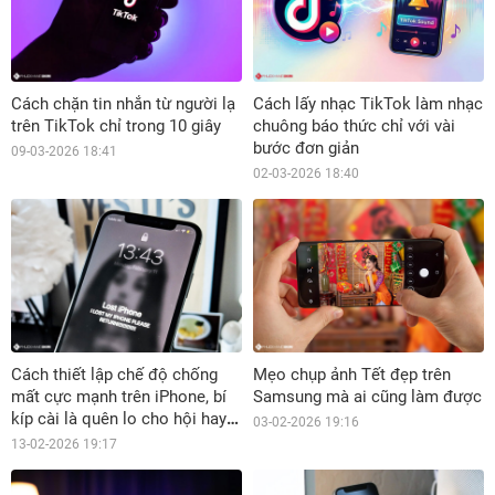
Cách chặn tin nhắn từ người lạ
Cách lấy nhạc TikTok làm nhạc
trên TikTok chỉ trong 10 giây
chuông báo thức chỉ với vài
bước đơn giản
09-03-2026 18:41
02-03-2026 18:40
Cách thiết lập chế độ chống
Mẹo chụp ảnh Tết đẹp trên
mất cực mạnh trên iPhone, bí
Samsung mà ai cũng làm được
kíp cài là quên lo cho hội hay
03-02-2026 19:16
lơ đãng
13-02-2026 19:17