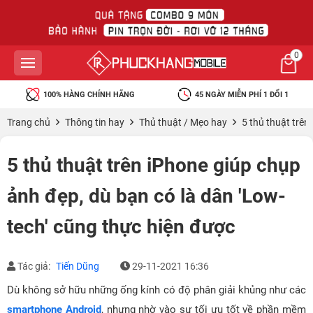
0
100% HÀNG CHÍNH HÃNG
45 NGÀY MIỄN PHÍ 1 ĐỔI 1
Trang chủ
Thông tin hay
Thủ thuật / Mẹo hay
5 thủ thuật trên
5 thủ thuật trên iPhone giúp chụp
ảnh đẹp, dù bạn có là dân 'Low-
tech' cũng thực hiện được
Tác giả:
Tiến Dũng
29-11-2021 16:36
Dù không sở hữu những ống kính có độ phân giải khủng như các
smartphone Android
, nhưng nhờ vào sự tối ưu tốt về phần mềm