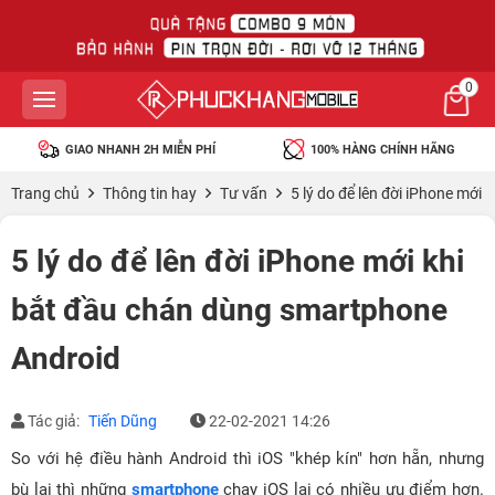
0
GIAO NHANH 2H MIỄN PHÍ
100% HÀNG CHÍNH HÃNG
Trang chủ
Thông tin hay
Tư vấn
5 lý do để lên đời iPhone mới
5 lý do để lên đời iPhone mới khi
bắt đầu chán dùng smartphone
Android
Tác giả:
Tiến Dũng
22-02-2021 14:26
So với hệ điều hành Android thì iOS "khép kín" hơn hẵn, nhưng
bù lại thì những
smartphone
chạy iOS lại có nhiều ưu điểm hơn.