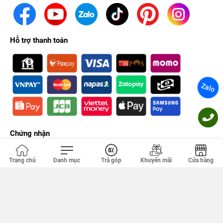
Hỗ trợ thanh toán
Zalo
Chứng nhận
Trang chủ
Danh mục
Trả góp
Khuyến mãi
Cửa hàng
Công ty TNHH PHÚC KHANG. GPDKKD: 0314356293 do sở KH & ĐT
TP.HCM cấp ngày 18/04/2012. Địa chỉ văn phòng: 149 Tân Kỳ Tân
Quý, Tân Sơn Nhì, Hồ Chí Minh, Việt Nam.