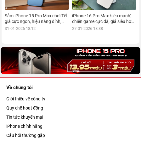
Sắm iPhone 15 Pro Max chơi Tết,
iPhone 16 Pro Max 'siêu mạnh',
giá cực ngon, hiệu năng đỉnh,
chiến game cực đã, giá siêu hợp
kèm nhiều ưu đãi, mua ngay!
lý, mua ngay!
31-01-2026 18:12
27-01-2026 18:38
Về chúng tôi
Giới thiệu về công ty
Quy chế hoạt động
Tin tức khuyến mại
iPhone chính hãng
Câu hỏi thường gặp