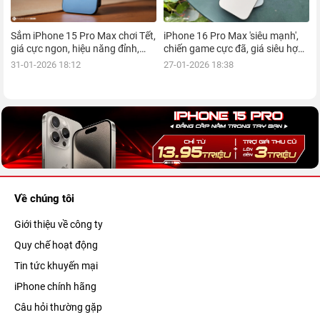
Sắm iPhone 15 Pro Max chơi Tết,
iPhone 16 Pro Max 'siêu mạnh',
giá cực ngon, hiệu năng đỉnh,
chiến game cực đã, giá siêu hợp
kèm nhiều ưu đãi, mua ngay!
lý, mua ngay!
31-01-2026 18:12
27-01-2026 18:38
Về chúng tôi
Giới thiệu về công ty
Quy chế hoạt động
Tin tức khuyến mại
iPhone chính hãng
Câu hỏi thường gặp