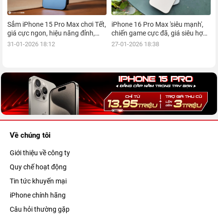
Sắm iPhone 15 Pro Max chơi Tết,
iPhone 16 Pro Max 'siêu mạnh',
giá cực ngon, hiệu năng đỉnh,
chiến game cực đã, giá siêu hợp
kèm nhiều ưu đãi, mua ngay!
lý, mua ngay!
31-01-2026 18:12
27-01-2026 18:38
Về chúng tôi
Giới thiệu về công ty
Quy chế hoạt động
Tin tức khuyến mại
iPhone chính hãng
Câu hỏi thường gặp