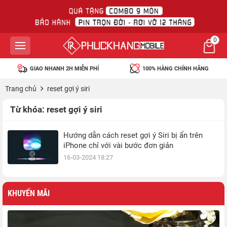
0
GIAO NHANH 2H MIỄN PHÍ
100% HÀNG CHÍNH HÃNG
Trang chủ
reset gợi ý siri
Từ khóa:
reset gợi ý siri
Hướng dẫn cách reset gợi ý Siri bị ẩn trên
iPhone chỉ với vài bước đơn giản
16-03-2024 18:27
KHUYẾN MÃI