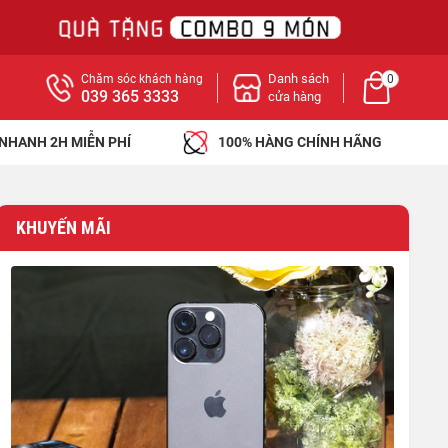
Danh sách
Chăm sóc khách hàng
0
039 365 3333
cửa hàng
 NHANH 2H MIỄN PHÍ
100% HÀNG CHÍNH HÃNG
KHUYẾN MÃI