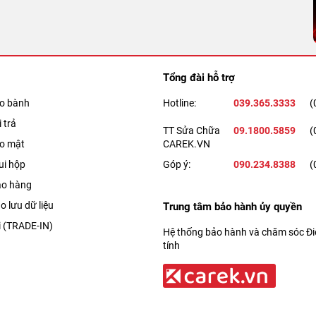
Tổng đài hỗ trợ
ảo bành
Hotline:
039.365.3333
(
 trả
TT Sửa Chữa
09.1800.5859
(
ảo mật
CAREK.VN
ui hộp
Góp ý:
090.234.8388
(
ao hàng
o lưu dữ liệu
Trung tâm bảo hành ủy quyền
i (TRADE-IN)
Hệ thống bảo hành và chăm sóc Điệ
tính