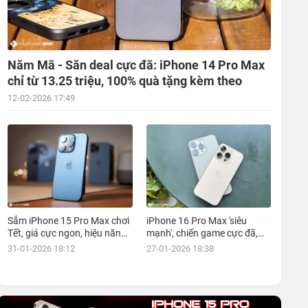
Năm Mã - Săn deal cực đã: iPhone 14 Pro Max
chỉ từ 13.25 triệu, 100% quà tặng kèm theo
12-02-2026 17:49
Sắm iPhone 15 Pro Max chơi
iPhone 16 Pro Max 'siêu
Tết, giá cực ngon, hiệu năng
mạnh', chiến game cực đã,
đỉnh, kèm nhiều ưu đãi, mua
giá siêu hợp lý, mua ngay!
31-01-2026 18:12
27-01-2026 18:38
ngay!