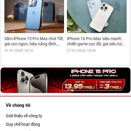
Sắm iPhone 15 Pro Max chơi Tết,
iPhone 16 Pro Max 'siêu mạnh',
giá cực ngon, hiệu năng đỉnh,
chiến game cực đã, giá siêu hợp
kèm nhiều ưu đãi, mua ngay!
lý, mua ngay!
31-01-2026 18:12
27-01-2026 18:38
Về chúng tôi
Giới thiệu về công ty
Quy chế hoạt động