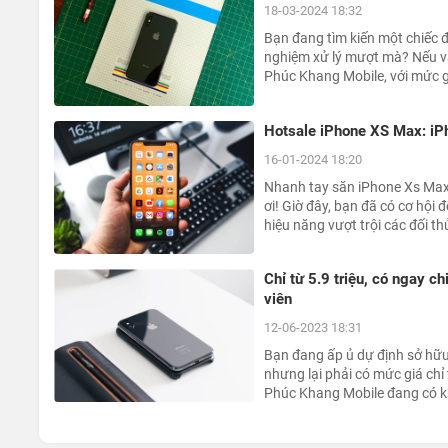
18-03-2024 18:32
Bạn đang tìm kiến một chiếc đ
nghiệm xử lý mượt mà? Nếu v
Phúc Khang Mobile, với mức g
không kém phần chất lượng, 
bạn cần phải lưu tâm.
Hotsale iPhone XS Max: iPho
16-01-2024 18:20
Nhanh tay săn iPhone Xs Max
ơi! Giờ đây, bạn đã có cơ hội 
hiệu năng vượt trội các đối t
Chỉ từ 5.9 triệu, có ngay c
viên
12-06-2023 18:31
Bạn đang ấp ủ dự định sở hữu 
nhưng lại phải có mức giá chỉ 
Phúc Khang Mobile đang có kh
Max cũ.......