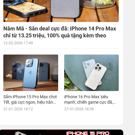
Năm Mã - Săn deal cực đã: iPhone 14 Pro Max
chỉ từ 13.25 triệu, 100% quà tặng kèm theo
12-02-2026 17:49
Sắm iPhone 15 Pro Max chơi
iPhone 16 Pro Max 'siêu
Tết, giá cực ngon, hiệu năng
mạnh', chiến game cực đã,
đỉnh, kèm nhiều ưu đãi, mua
giá siêu hợp lý, mua ngay!
31-01-2026 18:12
27-01-2026 18:38
ngay!