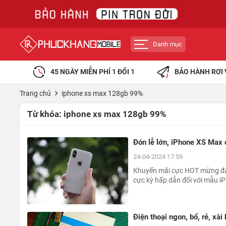
Danh mục
45 NGÀY MIỄN PHÍ 1 ĐỔI 1
BẢO HÀNH RƠI 
Trang chủ
iphone xs max 128gb 99%
Từ khóa:
iphone xs max 128gb 99%
Đón lễ lớn, iPhone XS Max
24-04-2024 17:59
Khuyến mãi cực HOT mừng đại
cực kỳ hấp dẫn đối với mẫu i
Điện thoại ngon, bổ, rẻ, xà