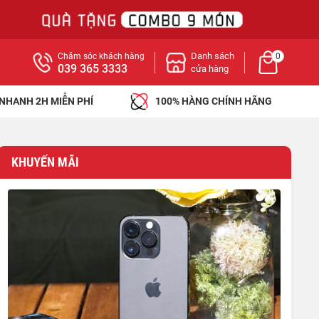
Danh sách
Chăm sóc khách hàng
0
039 365 3333
cửa hàng
 NHANH 2H MIỄN PHÍ
100% HÀNG CHÍNH HÃNG
KHUYẾN MÃI