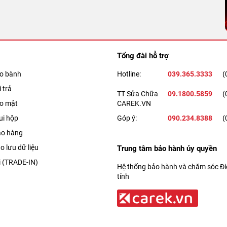
Tổng đài hỗ trợ
ảo bành
Hotline:
039.365.3333
(
 trả
TT Sửa Chữa
09.1800.5859
(
ảo mật
CAREK.VN
ui hộp
Góp ý:
090.234.8388
(
ao hàng
o lưu dữ liệu
Trung tâm bảo hành ủy quyền
i (TRADE-IN)
Hệ thống bảo hành và chăm sóc Điệ
tính