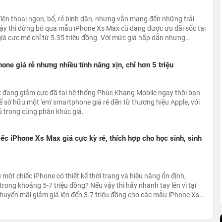
iện thoại ngon, bổ, rẻ bình dân, nhưng vẫn mang đến những trải
ậy thì đừng bỏ qua mẫu iPhone Xs Max cũ đang được ưu đãi sốc tại
iá cực mê chỉ từ 5.35 triệu đồng. Với mức giá hấp dẫn nhưng
chiếc smartphone nhà Táo này xứng đáng là một sự lựa chọn mà
ne giá rẻ nhưng nhiều tính năng xịn, chỉ hơn 5 triệu
 đang giảm cực đã tại hệ thống Phúc Khang Mobile ngay thôi bạn
để sở hữu một 'em' smartphone giá rẻ đến từ thương hiệu Apple, với
hủ trong cùng phân khúc giá.
hiếc iPhone Xs Max giá cực kỳ rẻ, thích hợp cho học sinh, sinh
một chiếc iPhone có thiết kế thời trang và hiệu năng ổn định,
trong khoảng 5-7 triệu đồng? Nếu vậy thì hãy nhanh tay lên vì tại
uyến mãi giảm giá lên đến 3.7 triệu đồng cho các mẫu iPhone Xs