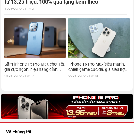
từ 13.25 triệu, 100% quà tặng kèm theo
12-02-2026 17:49
Sắm iPhone 15 Pro Max chơi Tết,
iPhone 16 Pro Max 'siêu mạnh',
giá cực ngon, hiệu năng đỉnh,
chiến game cực đã, giá siêu hợp
kèm nhiều ưu đãi, mua ngay!
lý, mua ngay!
31-01-2026 18:12
27-01-2026 18:38
Về chúng tôi