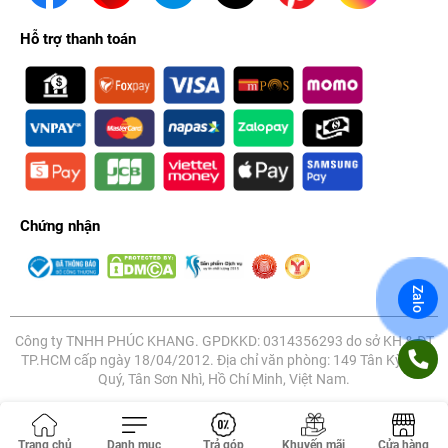
Hỗ trợ thanh toán
Chứng nhận
Zalo
Công ty TNHH PHÚC KHANG. GPDKKD: 0314356293 do sở KH & ĐT
TP.HCM cấp ngày 18/04/2012. Địa chỉ văn phòng: 149 Tân Kỳ Tân
Quý, Tân Sơn Nhì, Hồ Chí Minh, Việt Nam.
Trang chủ
Danh mục
Trả góp
Khuyến mãi
Cửa hàng