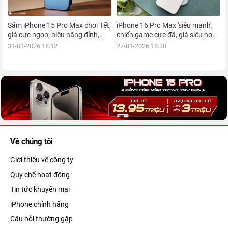
Sắm iPhone 15 Pro Max chơi Tết,
iPhone 16 Pro Max 'siêu mạnh',
giá cực ngon, hiệu năng đỉnh,
chiến game cực đã, giá siêu hợp
kèm nhiều ưu đãi, mua ngay!
lý, mua ngay!
31-01-2026 18:12
27-01-2026 18:38
Về chúng tôi
Giới thiệu về công ty
Quy chế hoạt động
Tin tức khuyến mại
iPhone chính hãng
Câu hỏi thường gặp