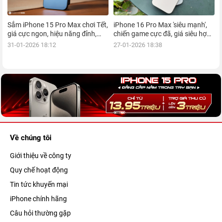
Sắm iPhone 15 Pro Max chơi Tết,
iPhone 16 Pro Max 'siêu mạnh',
giá cực ngon, hiệu năng đỉnh,
chiến game cực đã, giá siêu hợp
kèm nhiều ưu đãi, mua ngay!
lý, mua ngay!
31-01-2026 18:12
27-01-2026 18:38
Về chúng tôi
Giới thiệu về công ty
Quy chế hoạt động
Tin tức khuyến mại
iPhone chính hãng
Câu hỏi thường gặp