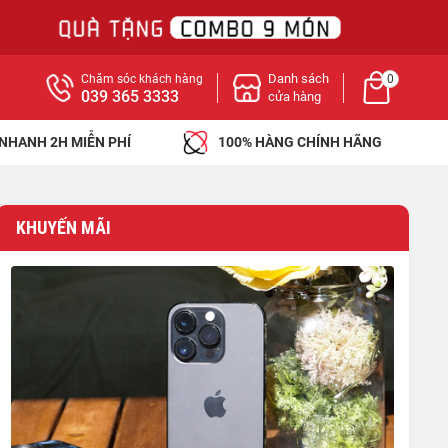
Danh sách
Chăm sóc khách hàng
0
039 365 3333
cửa hàng
 NHANH 2H MIỄN PHÍ
100% HÀNG CHÍNH HÃNG
KHUYẾN MÃI