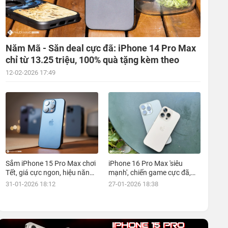
Năm Mã - Săn deal cực đã: iPhone 14 Pro Max
chỉ từ 13.25 triệu, 100% quà tặng kèm theo
12-02-2026 17:49
Sắm iPhone 15 Pro Max chơi
iPhone 16 Pro Max 'siêu
Tết, giá cực ngon, hiệu năng
mạnh', chiến game cực đã,
đỉnh, kèm nhiều ưu đãi, mua
giá siêu hợp lý, mua ngay!
31-01-2026 18:12
27-01-2026 18:38
ngay!