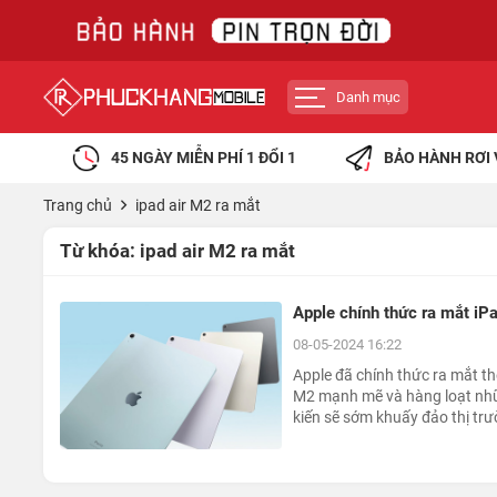
Danh mục
45 NGÀY MIỄN PHÍ 1 ĐỔI 1
BẢO HÀNH RƠI 
Trang chủ
ipad air M2 ra mắt
Từ khóa:
ipad air M2 ra mắt
Apple chính thức ra mắt iP
08-05-2024 16:22
Apple đã chính thức ra mắt thế
M2 mạnh mẽ và hàng loạt nhữ
kiến sẽ sớm khuấy đảo thị trườ