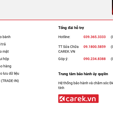
Tổng đài hỗ trợ
ảo bành
Hotline:
039.365.3333
(
 trả
TT Sửa Chữa
09.1800.5859
(
ảo mật
CAREK.VN
ui hộp
Góp ý:
090.234.8388
(
ao hàng
o lưu dữ liệu
Trung tâm bảo hành ủy quyền
i (TRADE-IN)
Hệ thống bảo hành và chăm sóc Điệ
tính