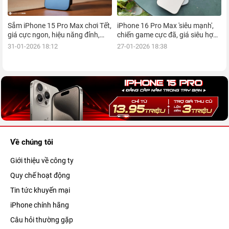
Sắm iPhone 15 Pro Max chơi Tết,
iPhone 16 Pro Max 'siêu mạnh',
giá cực ngon, hiệu năng đỉnh,
chiến game cực đã, giá siêu hợp
kèm nhiều ưu đãi, mua ngay!
lý, mua ngay!
31-01-2026 18:12
27-01-2026 18:38
Về chúng tôi
Giới thiệu về công ty
Quy chế hoạt động
Tin tức khuyến mại
iPhone chính hãng
Câu hỏi thường gặp