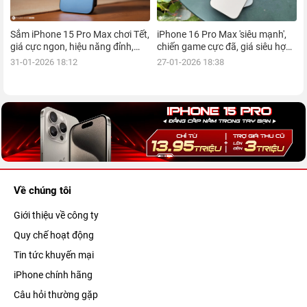
Sắm iPhone 15 Pro Max chơi Tết,
iPhone 16 Pro Max 'siêu mạnh',
giá cực ngon, hiệu năng đỉnh,
chiến game cực đã, giá siêu hợp
kèm nhiều ưu đãi, mua ngay!
lý, mua ngay!
31-01-2026 18:12
27-01-2026 18:38
Về chúng tôi
Giới thiệu về công ty
Quy chế hoạt động
Tin tức khuyến mại
iPhone chính hãng
Câu hỏi thường gặp