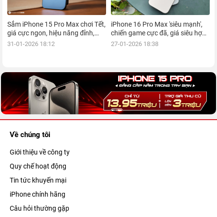
Sắm iPhone 15 Pro Max chơi Tết,
iPhone 16 Pro Max 'siêu mạnh',
giá cực ngon, hiệu năng đỉnh,
chiến game cực đã, giá siêu hợp
kèm nhiều ưu đãi, mua ngay!
lý, mua ngay!
31-01-2026 18:12
27-01-2026 18:38
Về chúng tôi
Giới thiệu về công ty
Quy chế hoạt động
Tin tức khuyến mại
iPhone chính hãng
Câu hỏi thường gặp