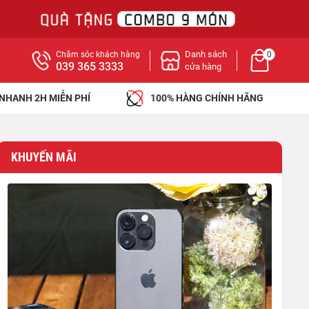
Danh sách
Chăm sóc khách hàng
0
039 365 3333
cửa hàng
 NHANH 2H MIỄN PHÍ
100% HÀNG CHÍNH HÃNG
KHUYẾN MÃI