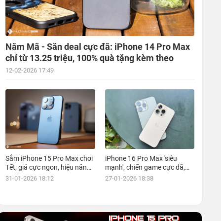
Năm Mã - Săn deal cực đã: iPhone 14 Pro Max
chỉ từ 13.25 triệu, 100% quà tặng kèm theo
12-02-2026 17:49
Sắm iPhone 15 Pro Max chơi
iPhone 16 Pro Max 'siêu
Tết, giá cực ngon, hiệu năng
mạnh', chiến game cực đã,
đỉnh, kèm nhiều ưu đãi, mua
giá siêu hợp lý, mua ngay!
31-01-2026 18:12
27-01-2026 18:38
ngay!