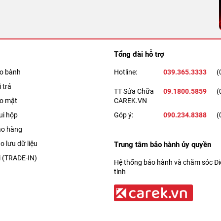
Tổng đài hỗ trợ
ảo bành
Hotline:
039.365.3333
(
 trả
TT Sửa Chữa
09.1800.5859
(
ảo mật
CAREK.VN
ui hộp
Góp ý:
090.234.8388
(
ao hàng
o lưu dữ liệu
Trung tâm bảo hành ủy quyền
i (TRADE-IN)
Hệ thống bảo hành và chăm sóc Điệ
tính