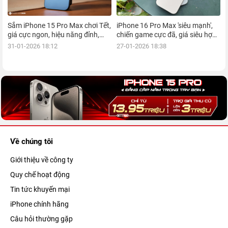
Sắm iPhone 15 Pro Max chơi Tết,
iPhone 16 Pro Max 'siêu mạnh',
giá cực ngon, hiệu năng đỉnh,
chiến game cực đã, giá siêu hợp
kèm nhiều ưu đãi, mua ngay!
lý, mua ngay!
31-01-2026 18:12
27-01-2026 18:38
Về chúng tôi
Giới thiệu về công ty
Quy chế hoạt động
Tin tức khuyến mại
iPhone chính hãng
Câu hỏi thường gặp