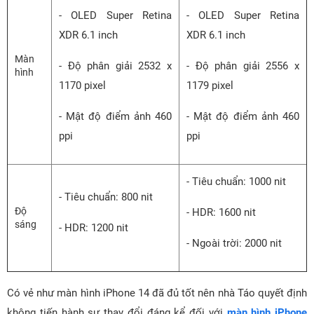
- OLED Super Retina
- OLED Super Retina
XDR 6.1 inch
XDR 6.1 inch
Màn
- Độ phân giải 2532 x
- Độ phân giải 2556 x
hình
1170 pixel
1179 pixel
- Mật độ điểm ảnh 460
- Mật độ điểm ảnh 460
ppi
ppi
- Tiêu chuẩn: 1000 nit
- Tiêu chuẩn: 800 nit
Độ
- HDR: 1600 nit
sáng
- HDR: 1200 nit
- Ngoài trời: 2000 nit
Có vẻ như màn hình iPhone 14 đã đủ tốt nên nhà Táo quyết định
không tiến hành sự thay đổi đáng kể đối với
màn hình iPhone