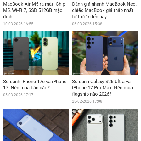
MacBook Air M5 ra mắt: Chip
Đánh giá nhanh MacBook Neo,
M5, Wi-Fi 7, SSD 512GB mặc
chiếc MacBook giá thấp nhất
định
từ trước đến nay
10-03-2026 16:55
06-03-2026 15:38
So sánh iPhone 17e và iPhone
So sánh Galaxy S26 Ultra và
17: Nên mua bản nào?
iPhone 17 Pro Max: Nên mua
flagship nào 2026?
05-03-2026 17:17
28-02-2026 17:08