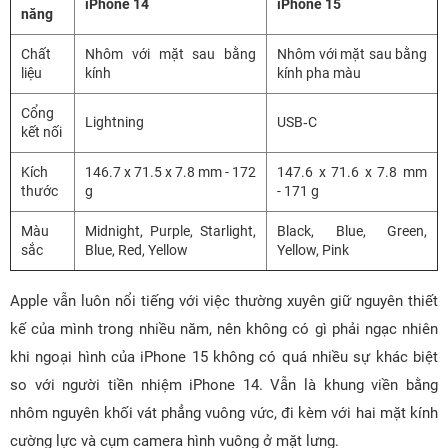
iPhone 14
iPhone 15
năng
Chất
Nhôm với mặt sau bằng
Nhôm với mặt sau bằng
liệu
kính
kính pha màu
Cổng
Lightning
USB‑C
kết nối
Kích
146.7 x 71.5 x 7.8 mm - 172
147.6 x 71.6 x 7.8 mm
thước
g
- 171 g
Màu
Midnight, Purple, Starlight,
Black, Blue, Green,
sắc
Blue, Red, Yellow
Yellow, Pink
Apple vẫn luôn nổi tiếng với việc thường xuyên giữ nguyên thiết
kế của mình trong nhiều năm, nên không có gì phải ngạc nhiên
khi ngoại hình của iPhone 15 không có quá nhiều sự khác biệt
so với người tiền nhiệm iPhone 14. Vẫn là khung viền bằng
nhôm nguyên khối vát phẳng vuông vức, đi kèm với hai mặt kính
cường lực và cụm camera hình vuông ở mặt lưng.