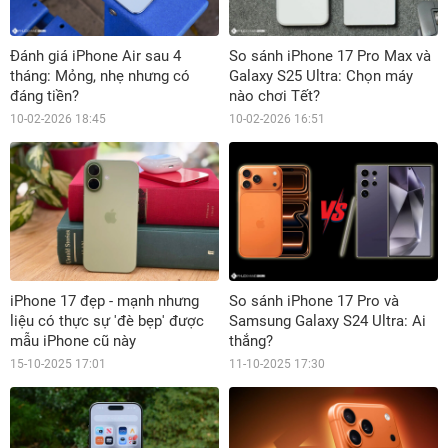
Đánh giá iPhone Air sau 4
So sánh iPhone 17 Pro Max và
tháng: Mỏng, nhẹ nhưng có
Galaxy S25 Ultra: Chọn máy
đáng tiền?
nào chơi Tết?
10-02-2026 18:45
10-02-2026 16:51
iPhone 17 đẹp - mạnh nhưng
So sánh iPhone 17 Pro và
liệu có thực sự 'đè bẹp' được
Samsung Galaxy S24 Ultra: Ai
mẫu iPhone cũ này
thắng?
15-10-2025 17:01
11-10-2025 17:30