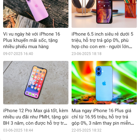
Vi vu ngày hè với iPhone 16
iPhone 6.5 inch siêu rẻ dưới 5
Plus khuyến mãi sốc, tặng
triệu, hỗ trợ trả góp 0%, phù
nhiều phiếu mua hàng
hợp cho con em - người lớn
tuổi
09-07-2025 16:40
23-06-2025 18:18
iPhone 12 Pro Max giá tốt, kèm
Mua ngay iPhone 16 Plus giá
nhiều ưu đãi như PMH, tặng gói
chỉ từ 16.95 triệu, hỗ trợ trả
BH 3 năm, còn được hỗ trợ trả
góp 0%, 3 năm thay pin miễn
góp 0%
phí
03-06-2025 18:44
22-05-2025 18:32