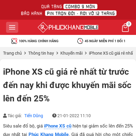
0
100% HÀNG CHÍNH HÃNG
45 NGÀY MIỄN PHÍ 1 ĐỔI 1
Trang chủ
Thông tin hay
Khuyến mãi
iPhone XS cũ giá rẻ nhất
iPhone XS cũ giá rẻ nhất từ trước
đến nay khi được khuyến mãi sốc
lên đến 25%
Tác giả:
Tiến Dũng
21-01-2022 11:10
Siêu sale đổ bộ, giá
iPhone XS cũ
hiện tại giảm sốc lên đến 25%
duy nhất tại
Phúc Khang Mobile
. Giá đã quá hời cho một chiếc