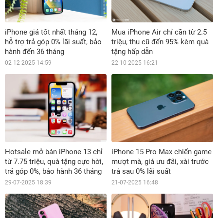
iPhone giá tốt nhất tháng 12,
Mua iPhone Air chỉ cần từ 2.5
hỗ trợ trả góp 0% lãi suất, bảo
triệu, thu cũ đến 95% kèm quà
hành đến 36 tháng
tặng hấp dẫn
02-12-2025 14:59
22-10-2025 16:21
Hotsale mở bán iPhone 13 chỉ
iPhone 15 Pro Max chiến game
từ 7.75 triệu, quà tặng cực hời,
mượt mà, giá ưu đãi, xài trước
trả góp 0%, bảo hành 36 tháng
trả sau 0% lãi suất
29-07-2025 18:39
21-07-2025 16:48