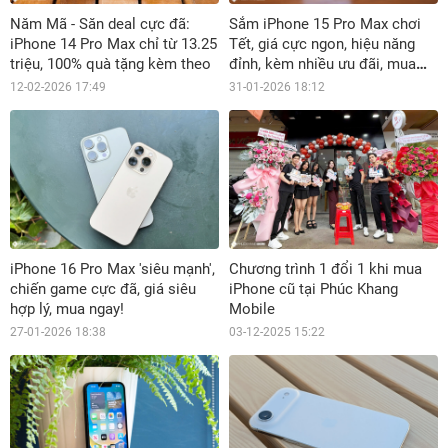
Năm Mã - Săn deal cực đã:
Sắm iPhone 15 Pro Max chơi
iPhone 14 Pro Max chỉ từ 13.25
Tết, giá cực ngon, hiệu năng
triệu, 100% quà tặng kèm theo
đỉnh, kèm nhiều ưu đãi, mua
ngay!
12-02-2026 17:49
31-01-2026 18:12
iPhone 16 Pro Max 'siêu mạnh',
Chương trình 1 đổi 1 khi mua
chiến game cực đã, giá siêu
iPhone cũ tại Phúc Khang
hợp lý, mua ngay!
Mobile
27-01-2026 18:38
03-12-2025 15:22