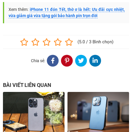
Xem thêm:
iPhone 11 đón Tết, thờ ơ là hết: Ưu đãi cực nhiệt,
vừa giảm giá vừa tặng gói bảo hành pin trọn đời
(5.0 / 3 Bình chọn)
Chia sẻ:
BÀI VIẾT LIÊN QUAN