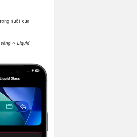
trong suốt của
 sáng
->
Liquid