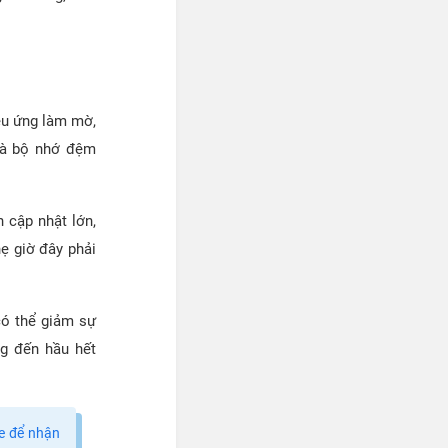
iệu ứng làm mờ,
và bộ nhớ đệm
 cập nhật lớn,
ẹ giờ đây phải
có thể giảm sự
ng đến hầu hết
ce để nhận