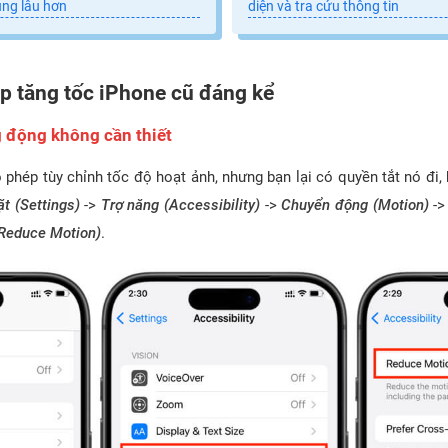
ùng lâu hơn
diện và tra cứu thông tin
p tăng tốc iPhone cũ đáng kể
g động không cần thiết
phép tùy chỉnh tốc độ hoạt ảnh, nhưng bạn lại có quyền tắt nó đi,
ặt (Settings)
->
Trợ năng (Accessibility)
->
Chuyển động (Motion)
->
Reduce Motion)
.