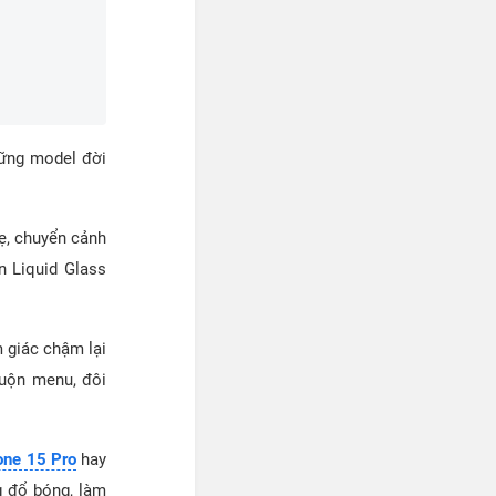
hững model đời
ẹ, chuyển cảnh
n Liquid Glass
 giác chậm lại
cuộn menu, đôi
one 15 Pro
hay
 đổ bóng, làm