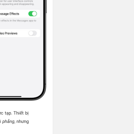
c tạp. Thiết bị
ơi
phẳng
, nhưng