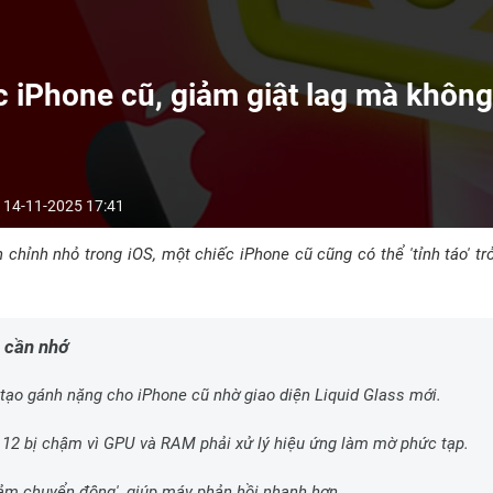
c iPhone cũ, giảm giật lag mà không
14-11-2025 17:41
nh chỉnh nhỏ trong iOS, một chiếc iPhone cũ cũng có thể 'tỉnh táo' tr
 cần nhớ
 tạo gánh nặng cho iPhone cũ nhờ giao diện Liquid Glass mới.
 12 bị chậm vì GPU và RAM phải xử lý hiệu ứng làm mờ phức tạp.
iảm chuyển động', giúp máy phản hồi nhanh hơn.