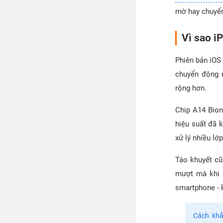
mờ hay chuyển
Vì sao i
Phiên bản iOS 
chuyển động 
rộng hơn.
Chip A14 Bion
hiệu suất đã
xử lý nhiều lớ
Táo khuyết cũ
mượt mà khi c
smartphone - 
Cách khắ