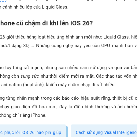
 cảnh nhiều lớp của Liquid Glass.
Phone cũ chậm đi khi lên iOS 26?
26 giới thiệu hàng loạt hiệu ứng hình ảnh mới như: Liquid Glass, h
mượt dạng 3D,.... Những công nghệ này yêu cầu GPU mạnh hơn 
ic tuy từng rất mạnh, nhưng sau nhiều năm sử dụng và qua vài bản
 không còn
sung sức
như thời điểm mới ra mắt. Các thao tác vốn nh
p animation (hoạt ảnh), khiến máy chậm chạp đi rất nhiều.
ng từng nhấn mạnh trong các báo cáo hiệu suất rằng, thiết bị cũ 
hạy giao diện đồ họa mới, đây là điều bình thường và ảnh hưở
không chỉ riêng iPhone.
c phục lỗi iOS 26 hao pin giúp
Cách sử dụng Visual Intelligen