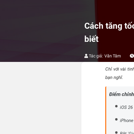
Cách tăng tố
biết
Tác giả:
Văn Tâm
Chỉ với vài ti
bạn nghĩ.
Điểm chính
iOS 26
iPhone
Bật 'G