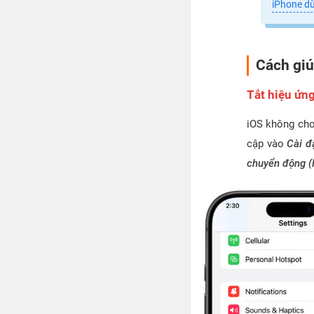
iPhone d
Cách giú
Tắt hiệu ứn
iOS không cho 
cập vào
Cài đ
chuyển động (