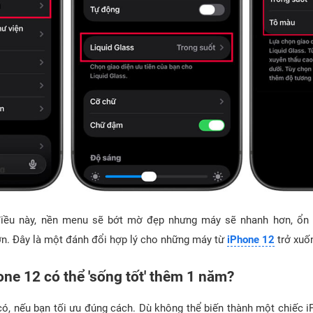
điều này, nền menu sẽ bớt mờ đẹp nhưng máy sẽ nhanh hơn, ổn đ
. Đây là một đánh đổi hợp lý cho những máy từ
iPhone 12
trở xuố
one 12 có thể 'sống tốt' thêm 1 năm?
có, nếu bạn tối ưu đúng cách. Dù không thể biến thành một chiếc i