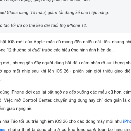
uid Glass sang 'Tô màu', giảm tải đáng kể cho hiệu năng.
o tác tối ưu có thể kéo dài tuổi thọ iPhone 12.
hật iOS mới của Apple mặc dù mang đến nhiều cải tiến, nhưng n
one 12 thường bị
đuối
trước các hiệu ứng hình ảnh hiện đại.
g mới, nhưng gần đây người dùng bắt đầu cảm nhận rõ sự khựng nh
app mất nhịp sau khi lên iOS 26 - phiên bản giới thiệu giao diệ
.
dùng iPhone đời cao lại bất ngờ
hạ cấp
xuống các mẫu cũ hơn, cảm
õ. Việc mở Control Center, chuyển ứng dụng hay chỉ đơn giản là 
cảm giác nặng nề.
h nhà Táo tối ưu trải nghiệm iOS 26 cho các dòng máy mới như
iPh
ies
, những thiết bị dùng chip A cũ khó lòng
gánh
toàn bộ hiệu ứng