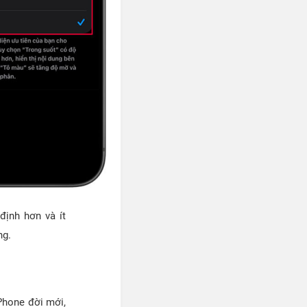
ịnh hơn và ít
ng.
Phone đời mới,