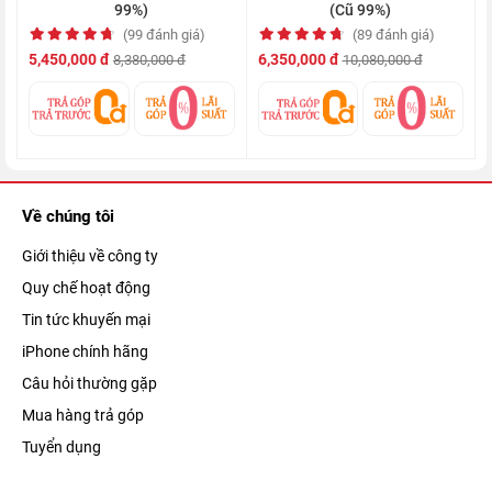
99%)
(Cũ 99%)
(99 đánh giá)
(89 đánh giá)
Siêu 5G nhanh hơn và thông minh hơn
5,450,000 đ
6,350,000 đ
8,380,000 đ
10,080,000 đ
iPhone 12 là chiếc smartphone đầu tiên của Nhà Táo được
trang bị công nghệ 5G, cho phép bạn tải về những bộ phim chất
lượng cao hay các ứng dụng nặng chỉ trong chớp mắt.
Về chúng tôi
Giới thiệu về công ty
Quy chế hoạt động
Tin tức khuyến mại
iPhone chính hãng
Câu hỏi thường gặp
Mua hàng trả góp
Tuyển dụng