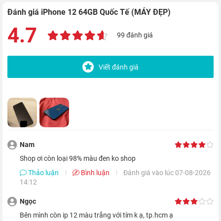
Đánh giá iPhone 12 64GB Quốc Tế (MÁY ĐẸP)
Mặt trước của thiết bị sẽ được trang bị màn hình Super Retina
4.7
99 đánh giá
XDR OLED tràn viền và phủ lớp kính Ceramic Shield - vật liệu
kết hợp giữa thủy tinh và gốm, cho khả năng bảo vệ máy khỏi
Viết đánh giá
va đập tốt hơn đến 4 lần. Thiết bị cũng được trang bị khả năng
chống nước và bụi chuẩn IP68.
Màn hình OLED Super Retina XDR cho trải
nghiệm hoàn hảo
Nam
shop ơi còn loại 98% màu đen ko shop
Thảo luận
Bình luận
Đánh giá vào lúc 07-08-2026
14:12
Ngọc
bên mình còn ip 12 màu trắng với tím k ạ, tp.hcm ạ