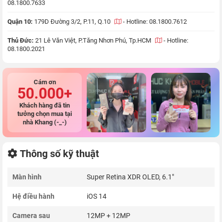
08.1800.7633
Quận 10:
179D Đường 3/2, P.11, Q.10
-
Hotline: 08.1800.7612
Thủ Đức:
21 Lê Văn Việt, P.Tăng Nhơn Phú, Tp.HCM
-
Hotline:
08.1800.2021
Cám ơn
50.000+
Khách hàng đã tin
tưởng chọn mua tại
nhà Khang (-_-)
Thông số kỹ thuật
Màn hình
Super Retina XDR OLED, 6.1"
Hệ điều hành
iOS 14
Camera sau
12MP + 12MP