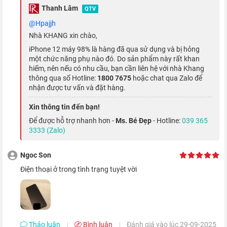
Thanh Lâm
QTV
@hpajjh
Nhà KHANG xin chào,
iPhone 12 máy 98% là hàng đã qua sử dụng và bị hỏng
một chức năng phụ nào đó. Do sản phẩm này rất khan
hiếm, nên nếu có nhu cầu, bạn cần liên hệ với nhà Khang
thông qua số Hotline:
1800 7675
hoặc chat qua Zalo để
nhận được tư vấn và đặt hàng.
Xin thông tin đến bạn!
Để được hỗ trợ nhanh hơn -
Ms. Bé Đẹp
- Hotline:
039 365
Năm ngoái, cụm camera của iPhone 11 đã nhận được rất
3333 (Zalo)
nhiều lời khen nhờ khả năng chụp đêm tốt. Đến iPhone 12
Ngoc Son
64GB thì chế độ chụp đêm còn tốt hơn, khi khả năng thu sáng
điện thoại ở trong tình trạng tuyệt vời
được tăng thêm 27%. Vì vậy, dù bạn chụp hình hay quay video
trong bóng tối thì vẫn có độ chi tiết và màu sắc tuyệt vời.
Quay video 4K HDR sắc nét và trọn vẹn
Thảo luận
Bình luận
Đánh giá vào lúc 29-09-2025