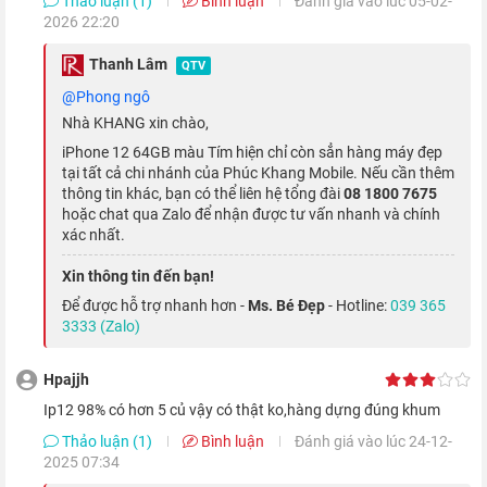
Thảo luận (1)
Bình luận
Đánh giá vào lúc 05-02-
2026 22:20
Thanh Lâm
QTV
@Phong ngô
Nhà KHANG xin chào,
iPhone 12 64GB màu Tím hiện chỉ còn sẳn hàng máy đẹp
tại tất cả chi nhánh của Phúc Khang Mobile. Nếu cần thêm
thông tin khác, bạn có thể liên hệ tổng đài
08 1800 7675
hoặc chat qua Zalo để nhận được tư vấn nhanh và chính
xác nhất.
Con chip cũng mang đến sức mạnh vượt trội với tốc độ xử lý
Xin thông tin đến bạn!
nhanh hơn đến 50% so với các chip xử lý khác hiện tại. Ngoài
Để được hỗ trợ nhanh hơn -
Ms. Bé Đẹp
- Hotline:
039 365
3333 (Zalo)
ra, A14 Bionic cũng mang đến tác vụ xử lý Al và Face ID nhanh
hơn 80%.
Hpajjh
ip12 98% có hơn 5 củ vậy có thật ko,hàng dựng đúng khum
Camera kép thách thức bóng tối
Thảo luận (1)
Bình luận
Đánh giá vào lúc 24-12-
2025 07:34