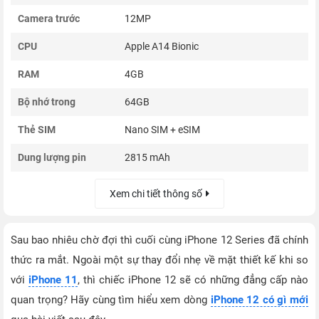
Camera trước
12MP
CPU
Apple A14 Bionic
RAM
4GB
Bộ nhớ trong
64GB
Thẻ SIM
Nano SIM + eSIM
Dung lượng pin
2815 mAh
Xem chi tiết thông số
Sau bao nhiêu chờ đợi thì cuối cùng iPhone 12 Series đã chính
thức ra mắt. Ngoài một sự thay đổi nhẹ về mặt thiết kế khi so
với
iPhone 11
, thì chiếc iPhone 12 sẽ có những đẳng cấp nào
quan trọng? Hãy cùng tìm hiểu xem dòng
iPhone 12 có gì mới