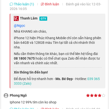
Thảo luận (1)
Bình luận
Đánh giá vào lúc 12-03-
2026 16:05
Thanh Lâm
QTV
@Ngọc
So với màn hình LCD trên dòng iPhone 11, màn hình OLED trên
Nhà KHANG xin chào,
phiên bản iPhone 12 có khả năng điều chỉnh màu sắc linh hoạt
iPhone 12 hiện Phúc Khang Mobile chỉ còn sẳn hàng phiên
hơn. Ngoài ra, độ sáng màn hình của
iPhone 12 quốc tế
cũng
bản 64GB và 128GB màu Tím tại tất cả chi nhánh thôi
nha.
được nâng lên mức tối đa là 1200 nits.
Nếu cần thêm thông tin khác, bạn có thể liên hệ tổng đài
08 1800 7675
hoặc có thể chat qua Zalo để nhận được tư
Sức mạnh hàng đầu với chip Apple A14
vấn nhanh và chính xác nhất.
Bionic
Xin thông tin đến bạn!
Cung cấp sức mạnh cho iPhone 12 là bộ vi xử lý A14 Bionic
Để được hỗ trợ nhanh hơn -
Ms. Bé Đẹp
- Hotline:
039 365
3333 (Zalo)
mới nhất của Apple. Đây là con chip đầu tiên trong ngành điện
thoại được sản xuất trên tiến trình 5nm với 16 nhân.
Phong Ngô
Iphone 12 99% tím còn ko shop