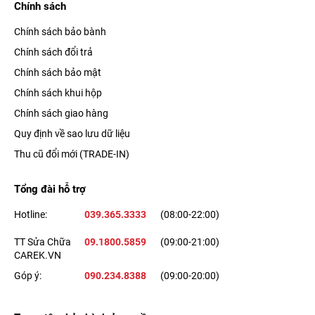
Chính sách
Nếu bạn sử dụng di động tại những nơi chưa có mạng 5G thì
Chính sách bảo bành
việc tải các tệp lớn, đăng tải hình ảnh, phát trực tiếp chất lượng
Chính sách đổi trả
cao vẫn nhanh hơn bao giờ hết, nhờ tốc độ LTE lên đến 2Gbps
Chính sách bảo mật
cùng thiết kế đặc biệt của thiết bị giúp thu sóng hiệu quả và
Chính sách khui hộp
mạnh mẽ hơn.
Chính sách giao hàng
Hỗ trợ công nghệ sạc nhanh 20W
Quy định về sao lưu dữ liệu
Thu cũ đổi mới (TRADE-IN)
Mặc dù iPhone 12 Series chỉ được Táo Khuyết trang bị viên
pin 2815 mAh - nhỏ hơn viên pin 3110 mAh trên dòng iPhone
Tổng đài hỗ trợ
11, nhưng thiết bị lại có thời lượng sử dụng pin rất ấn tượng -
Hotline:
039.365.3333
(08:00-22:00)
khoảng 6 giờ 41 phút trong
bài kiểm tra thời lượng pin iPhone
TT Sửa Chữa
09.1800.5859
(09:00-21:00)
12 thực tế
.
CAREK.VN
Góp ý:
090.234.8388
(09:00-20:00)