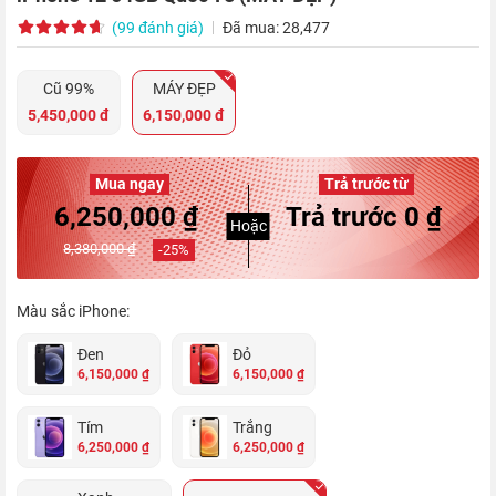
(99 đánh giá)
Đã mua: 28,477
Cũ 99%
MÁY ĐẸP
5,450,000 đ
6,150,000 đ
Mua ngay
Trả trước từ
6,250,000 ₫
Trả trước 0 ₫
Hoặc
8,380,000 ₫
-
25
%
Màu sắc iPhone:
Đen
Đỏ
6,150,000 ₫
6,150,000 ₫
Tím
Trắng
6,250,000 ₫
6,250,000 ₫