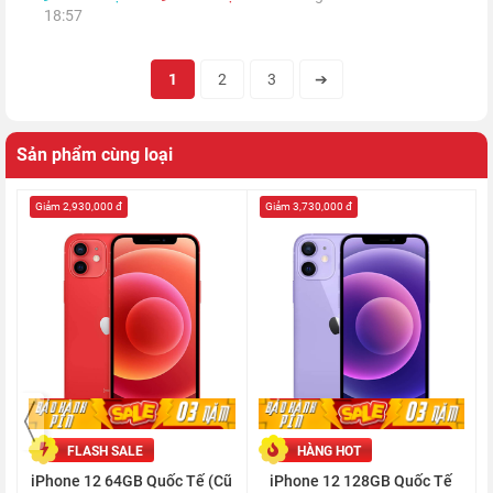
18:57
1
2
3
➔
Sản phẩm cùng loại
Giảm 2,930,000 đ
Giảm 3,730,000 đ
Giờ đây, bạn có thể quay video với chất lượng 4K HDR cùng
FLASH SALE
HÀNG HOT
công nghệ Dolby Vision trên thế hệ iPhone 12 2020, màu sắc
iPhone 12 64GB Quốc Tế (Cũ
iPhone 12 128GB Quốc Tế
và chi tiết sẽ được thể hiện trọn vẹn hơn bao giờ hết.