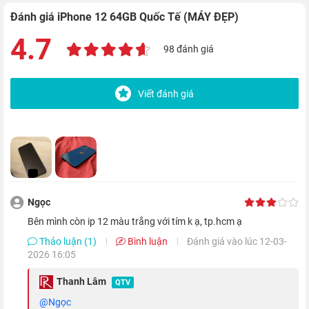
Đánh giá iPhone 12 64GB Quốc Tế (MÁY ĐẸP)
Mặt trước của thiết bị sẽ được trang bị màn hình Super Retina
4.7
98 đánh giá
XDR OLED tràn viền và phủ lớp kính Ceramic Shield - vật liệu
kết hợp giữa thủy tinh và gốm, cho khả năng bảo vệ máy khỏi
Viết đánh giá
va đập tốt hơn đến 4 lần. Thiết bị cũng được trang bị khả năng
chống nước và bụi chuẩn IP68.
Màn hình OLED Super Retina XDR cho trải
nghiệm hoàn hảo
Ngọc
bên mình còn ip 12 màu trắng với tím k ạ, tp.hcm ạ
Thảo luận (1)
Bình luận
Đánh giá vào lúc 12-03-
2026 16:05
Thanh Lâm
QTV
@Ngọc