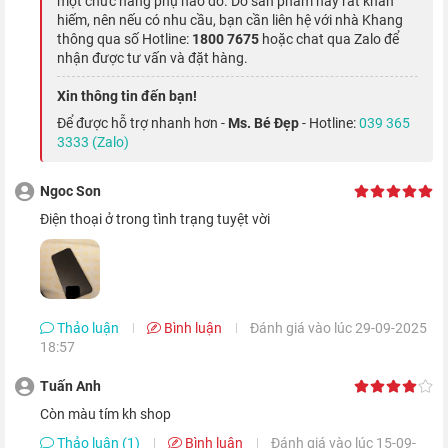
một chức năng phụ nào đó. Do sản phẩm này rất khan
hiếm, nên nếu có nhu cầu, bạn cần liên hệ với nhà Khang
thông qua số Hotline:
1800 7675
hoặc chat qua Zalo để
nhận được tư vấn và đặt hàng.
Xin thông tin đến bạn!
Để được hỗ trợ nhanh hơn -
Ms. Bé Đẹp
- Hotline:
039 365
3333 (Zalo)
Ngoc Son
điện thoại ở trong tình trạng tuyệt vời
Năm ngoái, cụm camera của iPhone 11 đã nhận được rất
nhiều lời khen nhờ khả năng chụp đêm tốt. Đến iPhone 12
64GB thì chế độ chụp đêm còn tốt hơn, khi khả năng thu sáng
Thảo luận
Bình luận
Đánh giá vào lúc 29-09-2025
được tăng thêm 27%. Vì vậy, dù bạn chụp hình hay quay video
18:57
trong bóng tối thì vẫn có độ chi tiết và màu sắc tuyệt vời.
Tuấn Anh
còn màu tím kh shop
Quay video 4K HDR sắc nét và trọn vẹn
Thảo luận (1)
Bình luận
Đánh giá vào lúc 15-09-