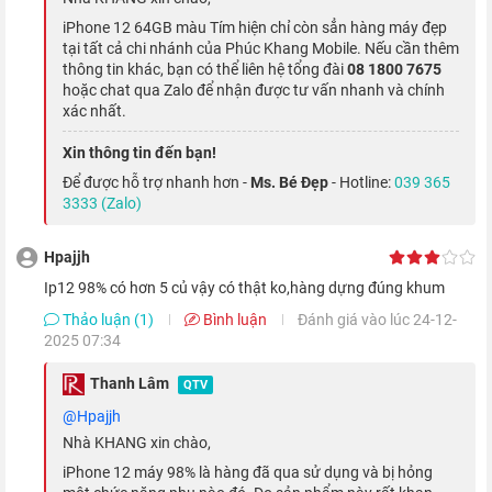
iPhone 12 64GB màu Tím hiện chỉ còn sẳn hàng máy đẹp
tại tất cả chi nhánh của Phúc Khang Mobile. Nếu cần thêm
thông tin khác, bạn có thể liên hệ tổng đài
08 1800 7675
hoặc chat qua Zalo để nhận được tư vấn nhanh và chính
xác nhất.
Xin thông tin đến bạn!
Để được hỗ trợ nhanh hơn -
Ms. Bé Đẹp
- Hotline:
039 365
3333 (Zalo)
Hpajjh
Con chip cũng mang đến sức mạnh vượt trội với tốc độ xử lý
ip12 98% có hơn 5 củ vậy có thật ko,hàng dựng đúng khum
nhanh hơn đến 50% so với các chip xử lý khác hiện tại. Ngoài
Thảo luận (1)
Bình luận
Đánh giá vào lúc 24-12-
ra, A14 Bionic cũng mang đến tác vụ xử lý Al và Face ID nhanh
2025 07:34
hơn 80%.
Thanh Lâm
QTV
@hpajjh
Camera kép thách thức bóng tối
Nhà KHANG xin chào,
iPhone 12 máy 98% là hàng đã qua sử dụng và bị hỏng