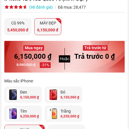
(98 đánh giá)
Đã mua: 28,477
Cũ 99%
MÁY ĐẸP
5,450,000 đ
6,150,000 đ
Mua ngay
Trả trước từ
6,150,000 ₫
Trả trước 0 ₫
Hoặc
8,980,000 ₫
-
31
%
Màu sắc iPhone:
Đen
Đỏ
6,150,000 ₫
6,150,000 ₫
Tím
Trắng
6,250,000 ₫
6,250,000 ₫