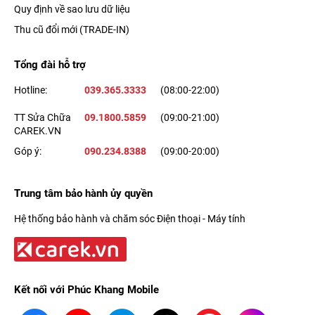
Quy định về sao lưu dữ liệu
Thu cũ đổi mới (TRADE-IN)
Tổng đài hỗ trợ
Hotline:
039.365.3333
(08:00-22:00)
TT Sửa Chữa
09.1800.5859
(09:00-21:00)
CAREK.VN
Ngoài ra, với công nghệ sạc nhanh 20W, bạn sẽ có ngay 50%
Góp ý:
090.234.8388
(09:00-20:00)
pin chỉ trong 30 phút sạc. Apple iPhone 12 cũng hỗ trợ tính
năng sạc không dây Qi và MagSafe, cho trải nghiệm hữu ích.
Trung tâm bảo hành ủy quyền
Hệ thống bảo hành và chăm sóc Điện thoại - Máy tính
iPhone 12 đã ra mắt chưa?
Mua iPhone 12
tại Hồ Chí Minh
ở đâu uy tín?
Kết nối với Phúc Khang Mobile