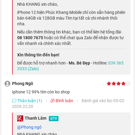
Nhà KHANG xin chào,
iPhone 12 hiện Phúc Khang Mobile chỉ còn sẳn hàng phiên
bản 64GB và 128GB màu Tím tại tất cả chi nhánh thôi
nha.
Nếu cần thêm thông tin khác, bạn có thể liên hệ tổng đài
So với màn hình LCD trên dòng iPhone 11, màn hình OLED trên
08 1800 7675
hoặc có thể chat qua Zalo để nhận được tư
phiên bản iPhone 12 có khả năng điều chỉnh màu sắc linh hoạt
vấn nhanh và chính xác nhất.
hơn. Ngoài ra, độ sáng màn hình của
iPhone 12 quốc tế
cũng
Xin thông tin đến bạn!
được nâng lên mức tối đa là 1200 nits.
Để được hỗ trợ nhanh hơn -
Ms. Bé Đẹp
- Hotline:
039 365
3333 (Zalo)
Sức mạnh hàng đầu với chip Apple A14
Bionic
Phong Ngô
Iphone 12 99% tím còn ko shop
Cung cấp sức mạnh cho iPhone 12 là bộ vi xử lý A14 Bionic
Thảo luận (1)
Bình luận
Đánh giá vào lúc 05-02-
mới nhất của Apple. Đây là con chip đầu tiên trong ngành điện
2026 22:20
thoại được sản xuất trên tiến trình 5nm với 16 nhân.
Thanh Lâm
QTV
@Phong ngô
Nhà KHANG xin chào,