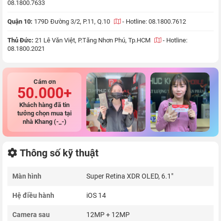
08.1800.7633
Quận 10:
179D Đường 3/2, P.11, Q.10
-
Hotline: 08.1800.7612
Thủ Đức:
21 Lê Văn Việt, P.Tăng Nhơn Phú, Tp.HCM
-
Hotline:
08.1800.2021
Cám ơn
50.000+
Khách hàng đã tin
tưởng chọn mua tại
nhà Khang (-_-)
Thông số kỹ thuật
Màn hình
Super Retina XDR OLED, 6.1"
Hệ điều hành
iOS 14
Camera sau
12MP + 12MP