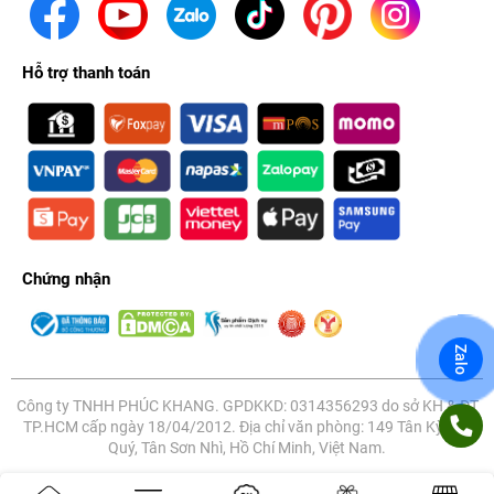
Hỗ trợ thanh toán
Thế hệ iPhone 12 đã chính thức ra mắt vào 0 giờ ngày 14/10
Chứng nhận
(theo giờ Việt Nam), và theo dự kiện thì đến đầu tháng 12 dòng
iPhone năm nay mới chính thức lên kệ tại thị trường Việt
Nam. Tuy nhiên, khách hàng vẫn có thể sở hữu ngay iPhone 12
Zalo
xách tay ngay bây giờ tại hệ thống Phúc Khang Mobile.
Công ty TNHH PHÚC KHANG. GPDKKD: 0314356293 do sở KH & ĐT
TP.HCM cấp ngày 18/04/2012. Địa chỉ văn phòng: 149 Tân Kỳ Tân
Quý, Tân Sơn Nhì, Hồ Chí Minh, Việt Nam.