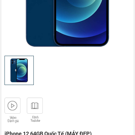
iPhone 12 64GB Quốc Tế (MÁY ĐẸP)