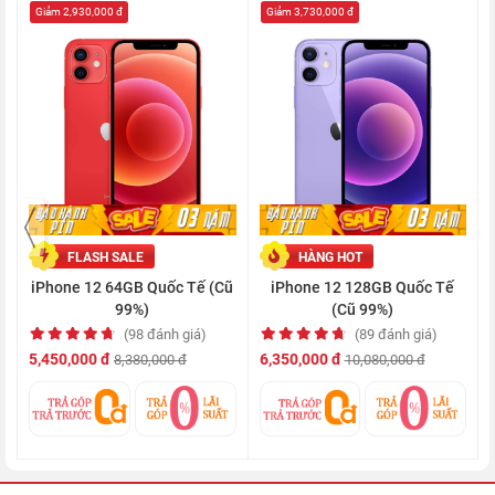
Giảm 2,930,000 đ
Giảm 3,730,000 đ
Siêu 5G nhanh hơn và thông minh hơn
iPhone 12 là chiếc smartphone đầu tiên của Nhà Táo được
trang bị công nghệ 5G, cho phép bạn tải về những bộ phim chất
lượng cao hay các ứng dụng nặng chỉ trong chớp mắt.
FLASH SALE
HÀNG HOT
iPhone 12 64GB Quốc Tế (Cũ
iPhone 12 128GB Quốc Tế
99%)
(Cũ 99%)
(98 đánh giá)
(89 đánh giá)
5,450,000 đ
6,350,000 đ
8,380,000 đ
10,080,000 đ