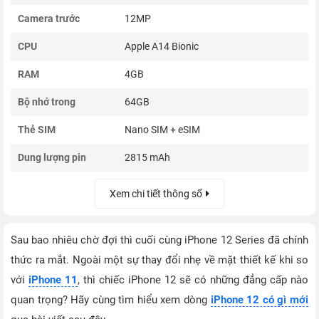
Camera trước
12MP
CPU
Apple A14 Bionic
RAM
4GB
Bộ nhớ trong
64GB
Thẻ SIM
Nano SIM + eSIM
Dung lượng pin
2815 mAh
Xem chi tiết thông số
Sau bao nhiêu chờ đợi thì cuối cùng iPhone 12 Series đã chính
thức ra mắt. Ngoài một sự thay đổi nhẹ về mặt thiết kế khi so
với
iPhone 11
, thì chiếc iPhone 12 sẽ có những đẳng cấp nào
quan trọng? Hãy cùng tìm hiểu xem dòng
iPhone 12 có gì mới