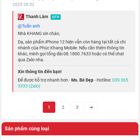
2025 20:32
Thanh Lâm
QTV
@Tuấn anh
Nhà KHANG xin chào,
Dạ, sản phẩm iPhone 12 hiện vẫn còn hàng tại tất cả chi
nhánh của Phúc Khang Mobile. Nếu cần thêm thông tin
khác, mình gọi tổng đài 08.1800.7633 hoặc có thể chat
qua Zalo nha.
Xin thông tin đến bạn!
Để được hỗ trợ nhanh hơn -
Ms. Bé Đẹp
- Hotline:
039 365
3333 (Zalo)
1
2
3
➔
Giờ đây, bạn có thể quay video với chất lượng 4K HDR cùng
Sản phẩm cùng loại
công nghệ Dolby Vision trên thế hệ iPhone 12 2020, màu sắc
và chi tiết sẽ được thể hiện trọn vẹn hơn bao giờ hết.