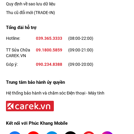
Quy định về sao lưu dữ liệu
Thu cũ đổi mới (TRADE-IN)
Tổng đài hỗ trợ
Hotline:
039.365.3333
(08:00-22:00)
TT Sửa Chữa
09.1800.5859
(09:00-21:00)
CAREK.VN
Ngoài ra, với công nghệ sạc nhanh 20W, bạn sẽ có ngay 50%
Góp ý:
090.234.8388
(09:00-20:00)
pin chỉ trong 30 phút sạc. Apple iPhone 12 cũng hỗ trợ tính
năng sạc không dây Qi và MagSafe, cho trải nghiệm hữu ích.
Trung tâm bảo hành ủy quyền
Hệ thống bảo hành và chăm sóc Điện thoại - Máy tính
iPhone 12 đã ra mắt chưa?
Mua iPhone 12
tại Hồ Chí Minh
ở đâu uy tín?
Kết nối với Phúc Khang Mobile