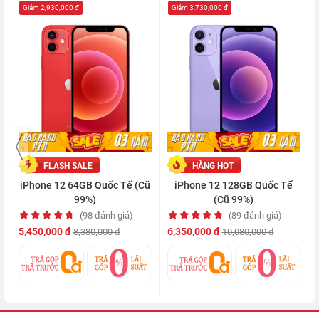
Giảm 2,930,000 đ
Giảm 3,730,000 đ
Siêu 5G nhanh hơn và thông minh hơn
iPhone 12 là chiếc smartphone đầu tiên của Nhà Táo được
trang bị công nghệ 5G, cho phép bạn tải về những bộ phim chất
lượng cao hay các ứng dụng nặng chỉ trong chớp mắt.
FLASH SALE
HÀNG HOT
iPhone 12 64GB Quốc Tế (Cũ
iPhone 12 128GB Quốc Tế
99%)
(Cũ 99%)
(98 đánh giá)
(89 đánh giá)
5,450,000 đ
6,350,000 đ
8,380,000 đ
10,080,000 đ