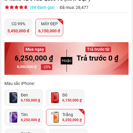
(98 đánh giá)
Đã mua: 28,477
Cũ 99%
MÁY ĐẸP
5,450,000 đ
6,150,000 đ
Mua ngay
Trả trước từ
6,250,000 ₫
Trả trước 0 ₫
Hoặc
8,380,000 ₫
-
25
%
Màu sắc iPhone:
Đen
Đỏ
6,150,000 ₫
6,150,000 ₫
Tím
Trắng
6,250,000 ₫
6,250,000 ₫