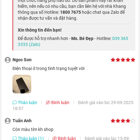
một chức năng phụ nào đó. Do sản phẩm này rất khan
hiếm, nên nếu có nhu cầu, bạn cần liên hệ với nhà Khang
thông qua số Hotline:
1800 7675
hoặc chat qua Zalo để
nhận được tư vấn và đặt hàng.
Xin thông tin đến bạn!
Để được hỗ trợ nhanh hơn -
Ms. Bé Đẹp
- Hotline:
039 365
3333 (Zalo)
Ngoc Son
điện thoại ở trong tình trạng tuyệt vời
Năm ngoái, cụm camera của iPhone 11 đã nhận được rất
nhiều lời khen nhờ khả năng chụp đêm tốt. Đến iPhone 12
64GB thì chế độ chụp đêm còn tốt hơn, khi khả năng thu sáng
Thảo luận
Bình luận
Đánh giá vào lúc 29-09-2025
được tăng thêm 27%. Vì vậy, dù bạn chụp hình hay quay video
18:57
trong bóng tối thì vẫn có độ chi tiết và màu sắc tuyệt vời.
Tuấn Anh
còn màu tím kh shop
Quay video 4K HDR sắc nét và trọn vẹn
Thảo luận (1)
Bình luận
Đánh giá vào lúc 15-09-