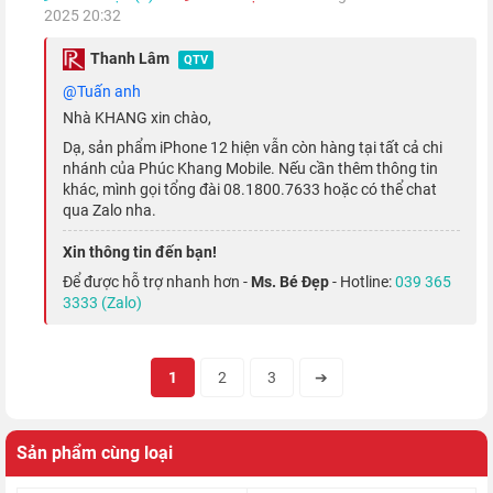
2025 20:32
Thanh Lâm
QTV
@Tuấn anh
Nhà KHANG xin chào,
Dạ, sản phẩm iPhone 12 hiện vẫn còn hàng tại tất cả chi
nhánh của Phúc Khang Mobile. Nếu cần thêm thông tin
khác, mình gọi tổng đài 08.1800.7633 hoặc có thể chat
qua Zalo nha.
Xin thông tin đến bạn!
Để được hỗ trợ nhanh hơn -
Ms. Bé Đẹp
- Hotline:
039 365
3333 (Zalo)
1
2
3
➔
Giờ đây, bạn có thể quay video với chất lượng 4K HDR cùng
Sản phẩm cùng loại
công nghệ Dolby Vision trên thế hệ iPhone 12 2020, màu sắc
và chi tiết sẽ được thể hiện trọn vẹn hơn bao giờ hết.