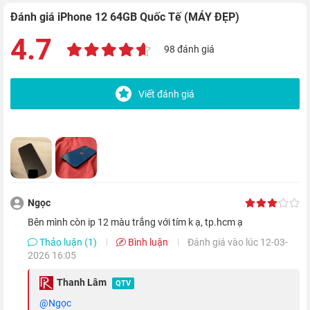
Đánh giá iPhone 12 64GB Quốc Tế (MÁY ĐẸP)
Mặt trước của thiết bị sẽ được trang bị màn hình Super Retina
4.7
98 đánh giá
XDR OLED tràn viền và phủ lớp kính Ceramic Shield - vật liệu
kết hợp giữa thủy tinh và gốm, cho khả năng bảo vệ máy khỏi
Viết đánh giá
va đập tốt hơn đến 4 lần. Thiết bị cũng được trang bị khả năng
chống nước và bụi chuẩn IP68.
Màn hình OLED Super Retina XDR cho trải
nghiệm hoàn hảo
Ngọc
bên mình còn ip 12 màu trắng với tím k ạ, tp.hcm ạ
Thảo luận (1)
Bình luận
Đánh giá vào lúc 12-03-
2026 16:05
Thanh Lâm
QTV
@Ngọc