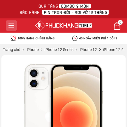
0
100% HÀNG CHÍNH HÃNG
45 NGÀY MIỄN PHÍ 1 ĐỔI 1
Trang chủ
iPhone
iPhone 12 Series
iPhone 12
iPhone 12 64