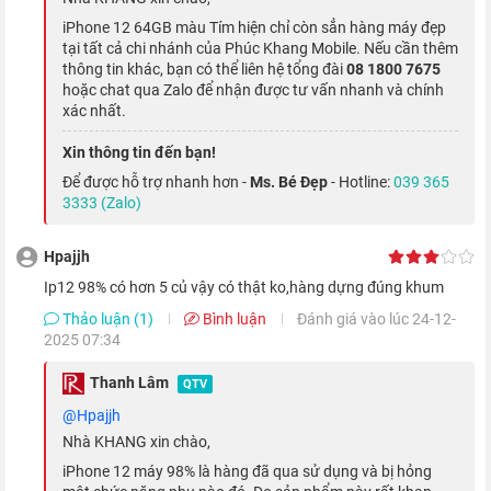
iPhone 12 64GB màu Tím hiện chỉ còn sẳn hàng máy đẹp
tại tất cả chi nhánh của Phúc Khang Mobile. Nếu cần thêm
thông tin khác, bạn có thể liên hệ tổng đài
08 1800 7675
hoặc chat qua Zalo để nhận được tư vấn nhanh và chính
xác nhất.
Xin thông tin đến bạn!
Để được hỗ trợ nhanh hơn -
Ms. Bé Đẹp
- Hotline:
039 365
3333 (Zalo)
Hpajjh
Con chip cũng mang đến sức mạnh vượt trội với tốc độ xử lý
ip12 98% có hơn 5 củ vậy có thật ko,hàng dựng đúng khum
nhanh hơn đến 50% so với các chip xử lý khác hiện tại. Ngoài
Thảo luận (1)
Bình luận
Đánh giá vào lúc 24-12-
ra, A14 Bionic cũng mang đến tác vụ xử lý Al và Face ID nhanh
2025 07:34
hơn 80%.
Thanh Lâm
QTV
@hpajjh
Camera kép thách thức bóng tối
Nhà KHANG xin chào,
iPhone 12 máy 98% là hàng đã qua sử dụng và bị hỏng