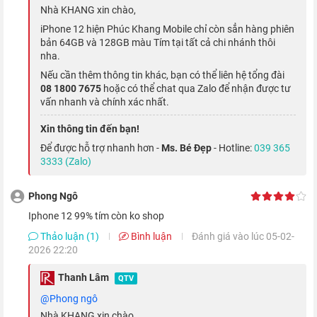
Nhà KHANG xin chào,
iPhone 12 hiện Phúc Khang Mobile chỉ còn sẳn hàng phiên
bản 64GB và 128GB màu Tím tại tất cả chi nhánh thôi
nha.
Nếu cần thêm thông tin khác, bạn có thể liên hệ tổng đài
So với màn hình LCD trên dòng iPhone 11, màn hình OLED trên
08 1800 7675
hoặc có thể chat qua Zalo để nhận được tư
phiên bản iPhone 12 có khả năng điều chỉnh màu sắc linh hoạt
vấn nhanh và chính xác nhất.
hơn. Ngoài ra, độ sáng màn hình của
iPhone 12 quốc tế
cũng
Xin thông tin đến bạn!
được nâng lên mức tối đa là 1200 nits.
Để được hỗ trợ nhanh hơn -
Ms. Bé Đẹp
- Hotline:
039 365
3333 (Zalo)
Sức mạnh hàng đầu với chip Apple A14
Bionic
Phong Ngô
Iphone 12 99% tím còn ko shop
Cung cấp sức mạnh cho iPhone 12 là bộ vi xử lý A14 Bionic
Thảo luận (1)
Bình luận
Đánh giá vào lúc 05-02-
mới nhất của Apple. Đây là con chip đầu tiên trong ngành điện
2026 22:20
thoại được sản xuất trên tiến trình 5nm với 16 nhân.
Thanh Lâm
QTV
@Phong ngô
Nhà KHANG xin chào,