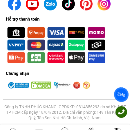
Hỗ trợ thanh toán
Thế hệ iPhone 12 đã chính thức ra mắt vào 0 giờ ngày 14/10
Chứng nhận
(theo giờ Việt Nam), và theo dự kiện thì đến đầu tháng 12 dòng
iPhone năm nay mới chính thức lên kệ tại thị trường Việt
Nam. Tuy nhiên, khách hàng vẫn có thể sở hữu ngay iPhone 12
Zalo
xách tay ngay bây giờ tại hệ thống Phúc Khang Mobile.
Công ty TNHH PHÚC KHANG. GPDKKD: 0314356293 do sở KH & ĐT
TP.HCM cấp ngày 18/04/2012. Địa chỉ văn phòng: 149 Tân Kỳ Tân
Quý, Tân Sơn Nhì, Hồ Chí Minh, Việt Nam.