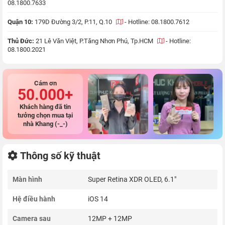
08.1800.7633
Quận 10:
179D Đường 3/2, P.11, Q.10
-
Hotline: 08.1800.7612
Thủ Đức:
21 Lê Văn Việt, P.Tăng Nhơn Phú, Tp.HCM
-
Hotline:
08.1800.2021
Cám ơn
50.000+
Khách hàng đã tin
tưởng chọn mua tại
nhà Khang (-_-)
Thông số kỹ thuật
Màn hình
Super Retina XDR OLED, 6.1"
Hệ điều hành
iOS 14
Camera sau
12MP + 12MP