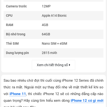
Camera trước
12MP
CPU
Apple A14 Bionic
RAM
4GB
Bộ nhớ trong
64GB
Thẻ SIM
Nano SIM + eSIM
Dung lượng pin
2815 mAh
Xem chi tiết thông số
Sau bao nhiêu chờ đợi thì cuối cùng iPhone 12 Series đã chính
thức ra mắt. Ngoài một sự thay đổi nhẹ về mặt thiết kế khi so
với
iPhone 11
, thì chiếc iPhone 12 sẽ có những đẳng cấp nào
quan trọng? Hãy cùng tìm hiểu xem dòng
iPhone 12 có gì mới