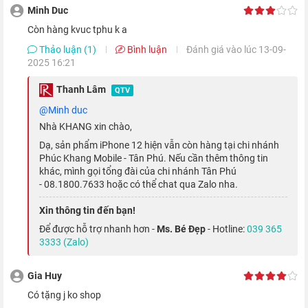
tiến trình 5 nm. Theo công bố từ Nhà Táo thì A14 sẽ mạnh hơn
Minh Duc
gần 40% so với A13 Bionic. Trong đó, khả năng xử lý đồ họa sẽ
Còn hàng kvuc tphu k a
nhanh hơn 50% và các tác vụ học máy mượt mà hơn 80% khi
Thảo luận (1)
Bình luận
Đánh giá vào lúc 13-09-
so với bộ xử lý tiền nhiệm.
2025 16:21
Thanh Lâm
QTV
@Minh duc
Nhà KHANG xin chào,
Dạ, sản phẩm iPhone 12 hiện vẫn còn hàng tại chi nhánh
Phúc Khang Mobile - Tân Phú. Nếu cần thêm thông tin
khác, mình gọi tổng đài của chi nhánh Tân Phú
- 08.1800.7633 hoặc có thể chat qua Zalo nha.
Xin thông tin đến bạn!
Để được hỗ trợ nhanh hơn -
Ms. Bé Đẹp
- Hotline:
039 365
3333 (Zalo)
Ngoài ra, với 128GB bộ nhớ trong cho không gian lưu trữ hình
Gia Huy
ảnh, video hay các ứng dụng thoải mái hơn. Tuy nhiên, nếu nhu
có tặng j ko shop
cầu lưu trữ quá cao thì bạn nên tham khảo phiên bản
iPhone