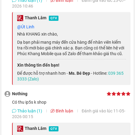
Thảo luận (1)
Bình luận
Đánh giá vào lúc 23-07-
2026 10:46
Thanh Lâm
QTV
@Út Linh
Nhà KHANG xin chào,
Dạ bạn phải mang máy đến cửa hàng để nhân viên kiểm
tra rồi mới báo giá chính xác ạ. Bạn cũng có thể liên hệ với
Phúc Khang Mobile qua số Zalo để tham khảo giá thu cũ.
Xin thông tin đến bạn!
Để được hỗ trợ nhanh hơn -
Ms. Bé Đẹp
- Hotline:
039 365
Máy sử dụng tấm nền Super Retina XDR OLED tràn viền, cho
3333 (Zalo)
trải nghiệm xem được sáng và đắm chìm hơn. Đặc biệt, với độ
sáng tối đa lên tới 1200 nits ở HDR, giúp máy đủ sáng để có
Nothing
có thu ip5s k shop
thể hoạt động tốt khi sử dụng dưới ánh nắng mặt trời.
Thảo luận (1)
Bình luận
Đánh giá vào lúc 11-05-
2026 00:15
Thanh Lâm
QTV