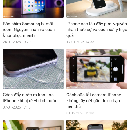
Bàn phím Samsung bị mất
iPhone sạc lâu đầy pin: Nguyên
icon: Nguyên nhân và cách
nhân thực sự và cách xử lý hiệu
khôi phục nhanh
quả
26-01-2026 19:20
17-01-2026 14:38
Cách đẩy nước ra khỏi loa
Cách sữa lỗi camera iPhone
iPhone khi bị rè vì dính nước
không lấy nét gần được bạn
nên thử
07-01-2026 17:10
31-12-2025 19:08