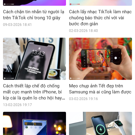
Cách chặn tin nhắn từ người lạ
Cách lấy nhạc TikTok làm nhạc
trên TikTok chỉ trong 10 giây
chuông báo thức chỉ với vài
bước đơn giản
09-03-2026 18:41
02-03-2026 18:40
Cách thiết lập chế độ chống
Mẹo chụp ảnh Tết đẹp trên
mất cực mạnh trên iPhone, bí
Samsung mà ai cũng làm được
kíp cài là quên lo cho hội hay
03-02-2026 19:16
lơ đãng
13-02-2026 19:17