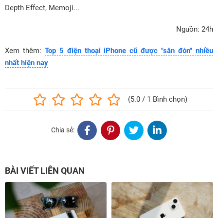
Depth Effect, Memoji...
Nguồn: 24h
Xem thêm:
Top 5 điện thoại iPhone cũ được "săn đón" nhiều
nhất hiện nay
(5.0 / 1 Bình chọn)
Chia sẻ:
BÀI VIẾT LIÊN QUAN