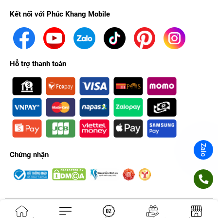
Kết nối với Phúc Khang Mobile
Hỗ trợ thanh toán
Zalo
Chứng nhận
Công ty TNHH PHÚC KHANG. GPDKKD: 0314356293 do sở KH & ĐT