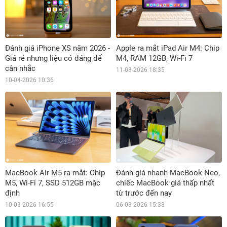
Đánh giá iPhone XS năm 2026 -
Apple ra mắt iPad Air M4: Chip
Giá rẻ nhưng liệu có đáng để
M4, RAM 12GB, Wi-Fi 7
cân nhắc
11-03-2026 18:35
10-04-2026 10:36
MacBook Air M5 ra mắt: Chip
Đánh giá nhanh MacBook Neo,
M5, Wi-Fi 7, SSD 512GB mặc
chiếc MacBook giá thấp nhất
định
từ trước đến nay
10-03-2026 16:55
06-03-2026 15:38