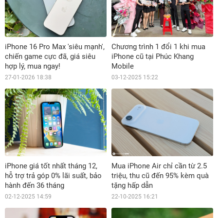
iPhone 16 Pro Max 'siêu mạnh',
Chương trình 1 đổi 1 khi mua
chiến game cực đã, giá siêu
iPhone cũ tại Phúc Khang
hợp lý, mua ngay!
Mobile
27-01-2026 18:38
03-12-2025 15:22
iPhone giá tốt nhất tháng 12,
Mua iPhone Air chỉ cần từ 2.5
hỗ trợ trả góp 0% lãi suất, bảo
triệu, thu cũ đến 95% kèm quà
hành đến 36 tháng
tặng hấp dẫn
02-12-2025 14:59
22-10-2025 16:21