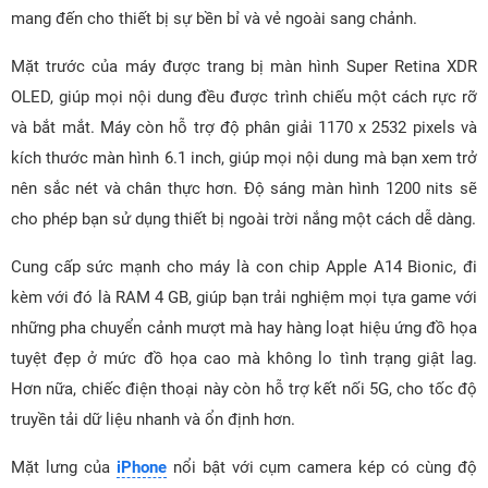
mang đến cho thiết bị sự bền bỉ và vẻ ngoài sang chảnh.
Mặt trước của máy được trang bị màn hình Super Retina XDR
OLED, giúp mọi nội dung đều được trình chiếu một cách rực rỡ
và bắt mắt. Máy còn hỗ trợ độ phân giải 1170 x 2532 pixels và
kích thước màn hình 6.1 inch, giúp mọi nội dung mà bạn xem trở
nên sắc nét và chân thực hơn. Độ sáng màn hình 1200 nits sẽ
cho phép bạn sử dụng thiết bị ngoài trời nắng một cách dễ dàng.
Cung cấp sức mạnh cho máy là con chip Apple A14 Bionic, đi
kèm với đó là RAM 4 GB, giúp bạn trải nghiệm mọi tựa game với
những pha chuyển cảnh mượt mà hay hàng loạt hiệu ứng đồ họa
tuyệt đẹp ở mức đồ họa cao mà không lo tình trạng giật lag.
Hơn nữa, chiếc điện thoại này còn hỗ trợ kết nối 5G, cho tốc độ
truyền tải dữ liệu nhanh và ổn định hơn.
Mặt lưng của
iPhone
nổi bật với cụm camera kép có cùng độ