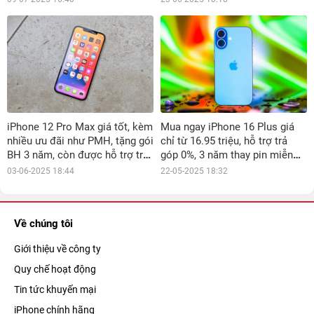
iPhone 12 Pro Max giá tốt, kèm
Mua ngay iPhone 16 Plus giá
nhiều ưu đãi như PMH, tặng gói
chỉ từ 16.95 triệu, hỗ trợ trả
BH 3 năm, còn được hỗ trợ trả
góp 0%, 3 năm thay pin miễn
góp 0%
phí
03-06-2025 18:44
22-05-2025 18:32
Về chúng tôi
Giới thiệu về công ty
Quy chế hoạt động
Tin tức khuyến mại
iPhone chính hãng