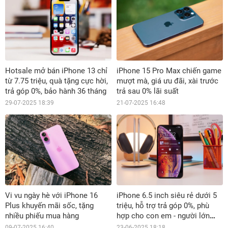
Hotsale mở bán iPhone 13 chỉ
iPhone 15 Pro Max chiến game
từ 7.75 triệu, quà tặng cực hời,
mượt mà, giá ưu đãi, xài trước
trả góp 0%, bảo hành 36 tháng
trả sau 0% lãi suất
29-07-2025 18:39
21-07-2025 16:48
Vi vu ngày hè với iPhone 16
iPhone 6.5 inch siêu rẻ dưới 5
Plus khuyến mãi sốc, tặng
triệu, hỗ trợ trả góp 0%, phù
nhiều phiếu mua hàng
hợp cho con em - người lớn
tuổi
09-07-2025 16:40
23-06-2025 18:18