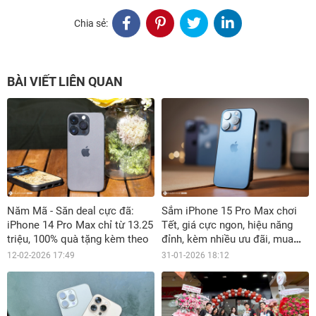
Chia sẻ:
BÀI VIẾT LIÊN QUAN
Năm Mã - Săn deal cực đã:
Sắm iPhone 15 Pro Max chơi
iPhone 14 Pro Max chỉ từ 13.25
Tết, giá cực ngon, hiệu năng
triệu, 100% quà tặng kèm theo
đỉnh, kèm nhiều ưu đãi, mua
ngay!
12-02-2026 17:49
31-01-2026 18:12