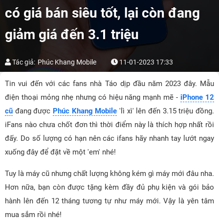
có giá bán siêu tốt, lại còn đang
giảm giá đến 3.1 triệu
Tác giả:
Phúc Khang Mobile
11-01-2023 17:33
Tin vui đến với các fans nhà Táo dịp đầu năm 2023 đây. Mẫu
điện thoại mỏng nhẹ nhưng có hiệu năng mạnh mẽ -
iPhone 12
cũ
đang được
Phúc Khang Mobile
'lì xì' lên đến 3.15 triệu đồng.
iFans nào chưa chốt đơn thì thời điểm này là thích hợp nhất rồi
đấy. Do số lượng có hạn nên các ifans hãy nhanh tay lướt ngay
xuống đây để đặt về một 'em' nhé!
Tuy là máy cũ nhưng chất lượng không kém gì máy mới đâu nha.
Hơn nữa, bạn còn được tặng kèm đầy đủ phụ kiện và gói bảo
hành lên đến 12 tháng tương tự như máy mới. Vậy là yên tâm
mua sắm rồi nhé!