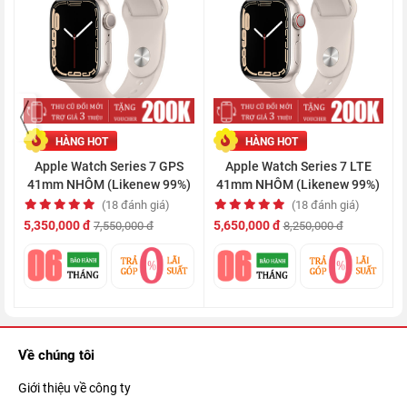
Apple Watch S7 LTE được trang bị nhiều tính năng theo dõi
sức khỏe đang rất được ưa chuộng như: đo nhịp tim, đo lượng
HÀNG HOT
HÀNG HOT
calories tiêu thụ, đo nồng độ oxy trong máu, điện tâm đồ,....
Apple Watch Series 7 GPS
Apple Watch Series 7 LTE
Giúp bạn có thể dễ dàng nắm bắt được tình trạng sức khỏe của
41mm NHÔM (Likenew 99%)
41mm NHÔM (Likenew 99%)
mình, từ đó có thể lên kế hoạch rèn luyện và ăn uống sao cho
(18 đánh giá)
(18 đánh giá)
hợp lý nhất.
5,350,000 đ
5,650,000 đ
7,550,000 đ
8,250,000 đ
Tính năng phát hiện té ngã
Về chúng tôi
Giới thiệu về công ty