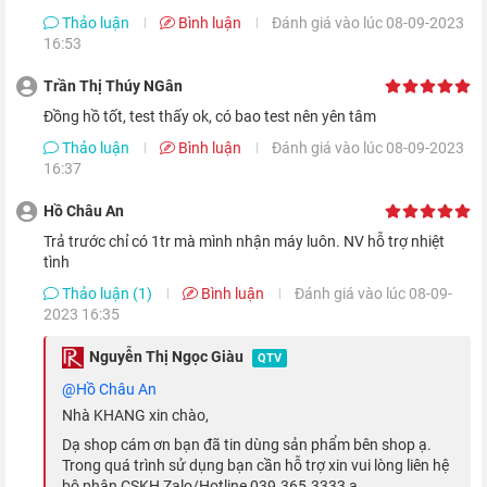
Thảo luận
Bình luận
Đánh giá vào lúc 08-09-2023
Ngoài ra, so với S6 thì tính năng màn hình luôn hiển thị trên
16:53
S7 sáng hơn 70%, giúp người dùng nắm bắt thông tin dễ dàng
Trần Thị Thúy NGân
và nhanh chóng hơn. Màn hình luôn hiển thị là một tính
Đồng hồ tốt, test thấy ok, có bao test nên yên tâm
năng vô cùng hữu ích, đặc biệt là trong lúc đang tham gia giao
Thảo luận
Bình luận
Đánh giá vào lúc 08-09-2023
thông hay đang làm việc.
16:37
Hỗ trợ nhiều chế độ luyện tập thể thao
Hồ Châu An
Trả trước chỉ có 1tr mà mình nhận máy luôn. NV hỗ trợ nhiệt
tình
Thảo luận (1)
Bình luận
Đánh giá vào lúc 08-09-
2023 16:35
Nguyễn Thị Ngọc Giàu
QTV
@Hồ Châu An
Nhà KHANG xin chào,
Dạ shop cám ơn bạn đã tin dùng sản phẩm bên shop ạ.
Trong quá trình sử dụng bạn cần hỗ trợ xin vui lòng liên hệ
bộ phận CSKH Zalo/Hotline 039.365.3333 ạ.