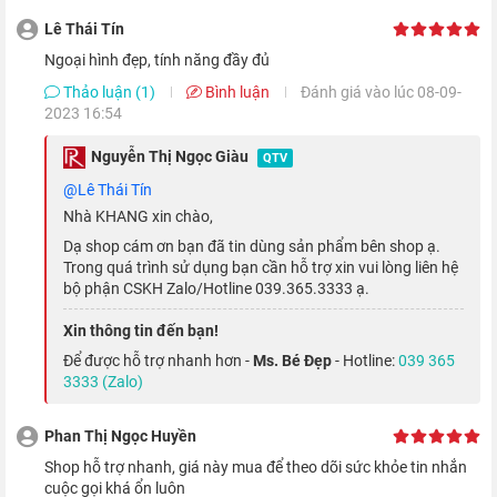
dày dặn
Lê Thái Tín
Ngoại hình đẹp, tính năng đầy đủ
Màn hình Watch S7
sử dụng tấm nền OLED với độ phân giải
Thảo luận (1)
Bình luận
Đánh giá vào lúc 08-09-
485 x 396 pixels, giúp đem đến khung hình chất lượng, hình ảnh
2023 16:54
sống động và chân thực. Hơn nữa, màn hình này còn được nhà
Nguyễn Thị Ngọc Giàu
QTV
Táo trang bị thêm kính cường lực Ion-X dày hơn 50% so với thế
@Lê Thái Tín
hệ trước, giúp bảo vệ thiết bị tốt hơn khỏi các va chạm.
Nhà KHANG xin chào,
Dạ shop cám ơn bạn đã tin dùng sản phẩm bên shop ạ.
Trong quá trình sử dụng bạn cần hỗ trợ xin vui lòng liên hệ
bộ phận CSKH Zalo/Hotline 039.365.3333 ạ.
Xin thông tin đến bạn!
Để được hỗ trợ nhanh hơn -
Ms. Bé Đẹp
- Hotline:
039 365
3333 (Zalo)
Phan Thị Ngọc Huyền
Shop hỗ trợ nhanh, giá này mua để theo dõi sức khỏe tin nhắn
cuộc gọi khá ổn luôn