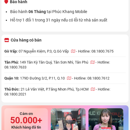
Bảo hành
Bảo hành
06 Tháng
tại Phúc Khang Mobile
Hỗ trợ 1 đổi 1 trong 31 ngày nếu có lỗi từ nhà sản xuất
Cửa hàng có bán
Gò Vấp:
07 Nguyễn Kiệm, P.3, Q.Gò Vấp
-
Hotline: 08.1800.7675
Tân Phú:
149 Tân Kỳ Tân Quý, Tân Sơn Nhì, Tân Phú
-
Hotline:
08.1800.7633
Quận 10:
179D Đường 3/2, P.11, Q.10
-
Hotline: 08.1800.7612
Thủ Đức:
21 Lê Văn Việt, P.Tăng Nhơn Phú, Tp.HCM
-
Hotline:
08.1800.2021
Cám ơn
50.000+
Khách hàng đã tin