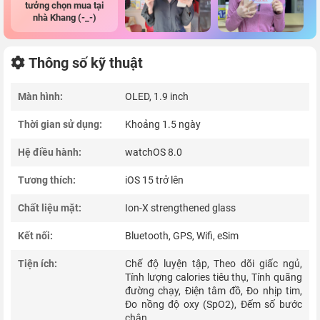
tưởng chọn mua tại
nhà Khang (-_-)
Thông số kỹ thuật
Màn hình:
OLED, 1.9 inch
Thời gian sử dụng:
Khoảng 1.5 ngày
Hệ điều hành:
watchOS 8.0
Tương thích:
iOS 15 trở lên
Chất liệu mặt:
Ion-X strengthened glass
Kết nối:
Bluetooth, GPS, Wifi, eSim
Tiện ích:
Chế độ luyện tập, Theo dõi giấc ngủ,
Tính lượng calories tiêu thụ, Tính quãng
đường chạy, Điện tâm đồ, Đo nhịp tim,
Đo nồng độ oxy (SpO2), Đếm số bước
chân