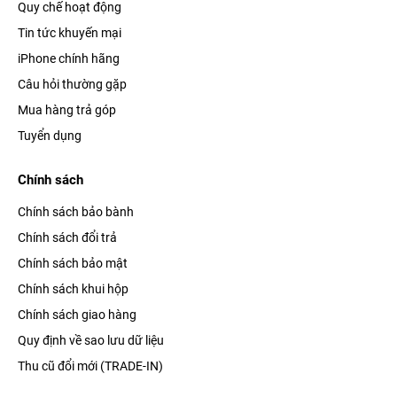
Quy chế hoạt động
Tin tức khuyến mại
iPhone chính hãng
Câu hỏi thường gặp
Mua hàng trả góp
Trong cuộc sống hằng ngày, lúc luyện tập hay đi du lịch, việc bị
Tuyển dụng
té ngã là chuyện không thể tránh khỏi. Đặc biệt là những em
nhỏ hay người lớn tuổi. Vì vậy, tính năng này là vô cùng hữu
Chính sách
ích, khi nó có thể tự động gửi thông báo và gọi tới các số
điện
Chính sách bảo bành
thoại
đã cài đặt sẵn trước đó để 'cầu cứu' nếu người dùng
Chính sách đổi trả
không phản ứng một khoảng thời gian sau khi té ngã.
Chính sách bảo mật
Chính sách khui hộp
Thích hợp để chăm sóc trẻ em và người
Chính sách giao hàng
cao tuổi
Quy định về sao lưu dữ liệu
Thu cũ đổi mới (TRADE-IN)