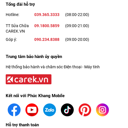
Tổng đài hỗ trợ
Hotline:
039.365.3333
(08:00-22:00)
TT Sửa Chữa
09.1800.5859
(09:00-21:00)
CAREK.VN
Góp ý:
090.234.8388
(09:00-20:00)
Trung tâm bảo hành ủy quyền
Ngoài tính năng té ngã rất hữu ích trong việc chăm sóc trẻ em
Hệ thống bảo hành và chăm sóc Điện thoại - Máy tính
và người cao tuổi, Apple Watch Series 7 LTE còn hỗ trợ tính
năng Family Setup - cho phép một tài khoản iCloud có thể
quản lý nhiều thiết bị khác nhau, hứa hẹn sẽ giúp phụ huynh
chăm sóc con trẻ và người lớn tuổi được tốt hơn.
Kết nối với Phúc Khang Mobile
Trợ lý ảo Siri
Hỗ trợ thanh toán