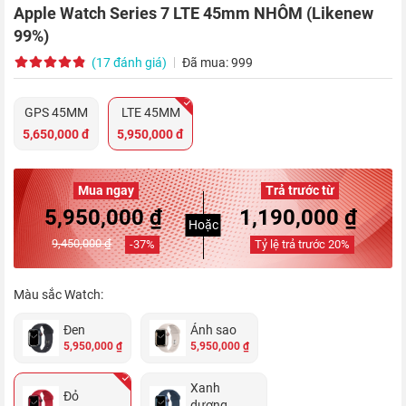
Apple Watch Series 7 LTE 45mm NHÔM (Likenew
99%)
(17 đánh giá)
Đã mua: 999
GPS 45MM
LTE 45MM
5,650,000 đ
5,950,000 đ
Mua ngay
Trả trước từ
5,950,000 ₫
1,190,000 ₫
Hoặc
9,450,000 ₫
-
37
%
Tỷ lệ trả trước
20
%
Màu sắc Watch:
Đen
Ánh sao
5,950,000 ₫
5,950,000 ₫
Xanh
Đỏ
dương