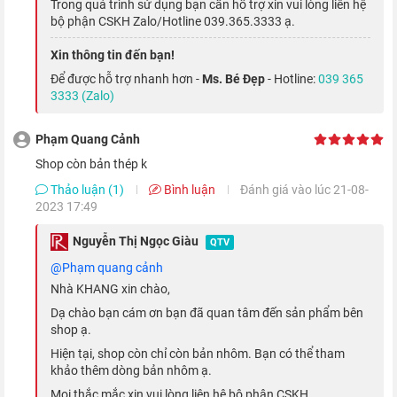
Trong quá trình sử dụng bạn cần hỗ trợ xin vui lòng liên hệ
Đây cũng là tính năng mới được Apple tích hợp trên đồng hồ
bộ phận CSKH Zalo/Hotline 039.365.3333 ạ.
của mình. Tính năng này sẽ hữu ích đối với những người thích
Xin thông tin đến bạn!
chạy bộ trong rừng, giúp định vị phương hướng ở nơi không thể
Để được hỗ trợ nhanh hơn -
Ms. Bé Đẹp
- Hotline:
039 365
truy cập mạng hay GPS không thể định vị được.
3333 (Zalo)
Điện tâm đồ
Phạm Quang Cảnh
Shop còn bản thép k
Thảo luận (1)
Bình luận
Đánh giá vào lúc 21-08-
2023 17:49
Nguyễn Thị Ngọc Giàu
QTV
@Phạm quang cảnh
Nhà KHANG xin chào,
Dạ chào bạn cám ơn bạn đã quan tâm đến sản phẩm bên
shop ạ.
Hiện tại, shop còn chỉ còn bản nhôm. Bạn có thể tham
khảo thêm dòng bản nhôm ạ.
Mọi thắc mắc xin vui lòng liên hệ bộ phận CSKH