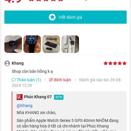
Đi cùng với đó là phần khung kim loại cho cảm giác chắc
chắn, nhờ tích hợp công nghệ mới giúp phần khung mỏng hơn
và cho cảm giác nhẹ nhàng thoải mái khi đeo trong thời gian
Viết đánh giá
dài.
Màn hình "không bao giờ ngủ"
Khang
shop còn bản hồng k ạ
Thảo luận (1)
Bình luận
Đánh giá vào lúc 29-08-
2024 12:39
Phúc Khang 07
QTV
@khang
Nhà KHANG xin chào,
Sản phẩm Apple Watch Series 5 GPS 40mm NHÔM đang
Watch Series 5 là chiếc
đồng hồ thông minh
đầu tiên của
có sẵn hàng hóa ở tất cả chi nhánh tại Phúc Khang