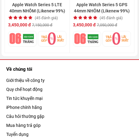
Apple Watch Series 5 LTE
Apple Watch Series 5 GPS
40mm NHÔM (Likenew 99%)
44mm NHÔM (Likenew 99%)
(45 đánh giá)
(45 đánh giá)
3,450,000 đ
3,450,000 đ
7,150,000 đ
7,050,000 đ
Tính năng này hoạt động bằng cách phát ra âm thanh cảnh báo
nếu nó phát hiện người đeo vừa bị ngã, đồng thời trên màn
Về chúng tôi
hình xuất hiện một thông báo đẩy (push notification) hỏi xem
Giới thiệu về công ty
người dùng có ổn không.
Quy chế hoạt động
Nếu đồng hồ không phát hiện bất kỳ chuyển động nào từ người
Tin tức khuyến mại
đeo sau một khoảng thời gian nhất định, nó sẽ tự động liên hệ
iPhone chính hãng
với các dịch vụ cấp cứu và gọi cho các số điện thoại liên lạc
Câu hỏi thường gặp
khẩn cấp mà người dùng đã cài đặt trước đó để xin trợ giúp.
Mua hàng trả góp
Tuyển dụng