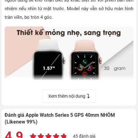
nhiệm nếu nhìn từ mặt trước. Model này vẫn sở hữu màn hình
tràn viền, bo tròn 4 góc.
Xem thêm nội dung
Màn hình của Series 5 có kích thước 1.57 inch, cho độ sáng
Đánh giá Apple Watch Series 5 GPS 40mm NHÔM
1000 nits. Khả năng hiển thị của model này tốt, kể cả trong
(Likenew 99%)
điều kiện ngoài trời nắng.
4.9
45 đánh giá