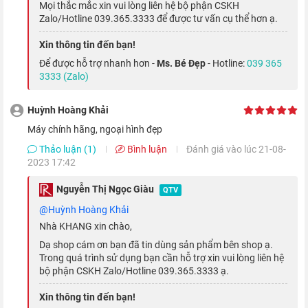
Mọi thắc mắc xin vui lòng liên hệ bộ phận CSKH
Tính năng này sẽ tự động đo tiếng ồn xung quanh và đưa ra
Zalo/Hotline 039.365.3333 để được tư vấn cụ thể hơn ạ.
cảnh báo khi âm thanh vượt ngưỡng cho phép, gây hại cho
Xin thông tin đến bạn!
tai. Ngoài ra, bạn cũng có thể mở ứng dụng theo cách thủ công
Để được hỗ trợ nhanh hơn -
Ms. Bé Đẹp
- Hotline:
039 365
để lấy số đo âm thanh xung quanh.
3333 (Zalo)
Theo dõi chu kỳ kinh nguyệt
Huỳnh Hoàng Khải
Máy chính hãng, ngoại hình đẹp
Thảo luận (1)
Bình luận
Đánh giá vào lúc 21-08-
2023 17:42
Nguyễn Thị Ngọc Giàu
QTV
@Huỳnh Hoàng Khải
Nhà KHANG xin chào,
Dạ shop cám ơn bạn đã tin dùng sản phẩm bên shop ạ.
Trong quá trình sử dụng bạn cần hỗ trợ xin vui lòng liên hệ
bộ phận CSKH Zalo/Hotline 039.365.3333 ạ.
Xin thông tin đến bạn!
Apple Watch Series 5
còn thể hiện sự quan tâm đối với sức