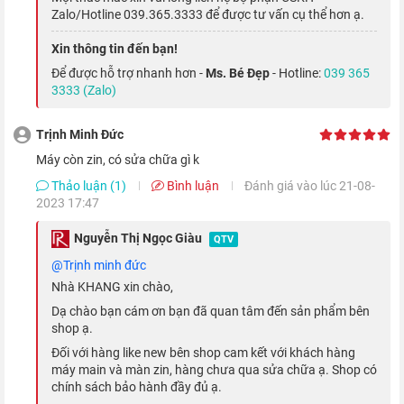
Điện tâm đồ là chức năng khá hữu ích để theo dõi sức khỏe
Zalo/Hotline 039.365.3333 để được tư vấn cụ thể hơn ạ.
của bạn. Với máy quét ECG dùng để đo điện tâm đồ ở mặt sau
Xin thông tin đến bạn!
thiết bị, bạn sẽ dễ dàng theo dõi nhịp tim cực kì chính xác, giúp
Để được hỗ trợ nhanh hơn -
Ms. Bé Đẹp
- Hotline:
039 365
bạn có nhiều thông tin hữu ích hơn về sức khỏe của mình,
3333 (Zalo)
cũng như đưa ra cảnh báo khi nhịp tim thay đổi bất thường.
Trịnh Minh Đức
Cảnh báo tiếng ồn
máy còn zin, có sửa chữa gì k
Thảo luận (1)
Bình luận
Đánh giá vào lúc 21-08-
2023 17:47
Nguyễn Thị Ngọc Giàu
QTV
@trịnh minh đức
Nhà KHANG xin chào,
Dạ chào bạn cám ơn bạn đã quan tâm đến sản phẩm bên
shop ạ.
Đối với hàng like new bên shop cam kết với khách hàng
máy main và màn zin, hàng chưa qua sửa chữa ạ. Shop có
chính sách bảo hành đầy đủ ạ.