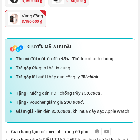
3,150,000 ₫
3,150,000 ₫
Vàng đồng
3,150,000 ₫
Thu củ đổi mới
lên đến
95%
- Thủ tục nhanh chóng.
Trả góp
0%
qua thẻ tín dụng.
Trả góp
lãi suất thấp qua công ty
Tài chính.
Tặng
- Miếng dán PDF chống trầy
150.000đ.
Tặng
- Voucher giảm giá
200.000đ.
Giảm giá
- lên đến
350.000đ.
khi mua dây sạc Apple Watch
Giao hàng tận nơi miễn phí trong 60 phút.
Giao hàng được KIỂM TRA & TEST hàng hóa trước khi nhận &