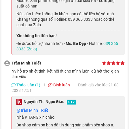
Mobile. Sản phẩm đang có giá ưu đãi siêu tốt - số lượng
Apple được trang bị tính năng Always-on. Với tính năng này,
suất có hạn.
màn hình của đồng hồ sẽ luôn bật để hiện thời gian, các thông
Nếu cần thêm thông tin khác, bạn có thể liên hệ với nhà
tin cần thiết với màu trắng đen, nhằm tiết kiệm pin. Trên Series
Khang thông qua số Hotline: 039 365 3333 hoặc có thể
chat qua Zalo.
4 trở về trước, bạn phải giơ tay hoặc chạm vào màn hình để
xem giờ.
Xin thông tin đến bạn!
Để được hỗ trợ nhanh hơn -
Ms. Bé Đẹp
- Hotline:
039 365
3333 (Zalo)
Tích hợp la bàn từ tính
Trần Minh TRiết
Nv hỗ trợ nhiệt tình, kết nối đt cho mình luôn, dù hết thời gian
làm việc
Thảo luận (1)
Bình luận
Đánh giá vào lúc 21-08-
2023 17:51
Nguyễn Thị Ngọc Giàu
QTV
@Trần Minh TRiết
Nhà KHANG xin chào,
Dạ shop cám ơn bạn đã tin dùng sản phẩm bên shop ạ.