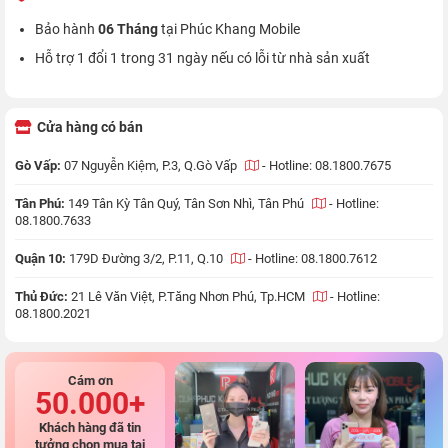
Bảo hành
06 Tháng
tại Phúc Khang Mobile
Hỗ trợ 1 đổi 1 trong 31 ngày nếu có lỗi từ nhà sản xuất
Cửa hàng có bán
Gò Vấp:
07 Nguyễn Kiệm, P.3, Q.Gò Vấp
-
Hotline: 08.1800.7675
Tân Phú:
149 Tân Kỳ Tân Quý, Tân Sơn Nhì, Tân Phú
-
Hotline:
08.1800.7633
Quận 10:
179D Đường 3/2, P.11, Q.10
-
Hotline: 08.1800.7612
Thủ Đức:
21 Lê Văn Việt, P.Tăng Nhơn Phú, Tp.HCM
-
Hotline:
08.1800.2021
Cám ơn
50.000+
Khách hàng đã tin
tưởng chọn mua tại