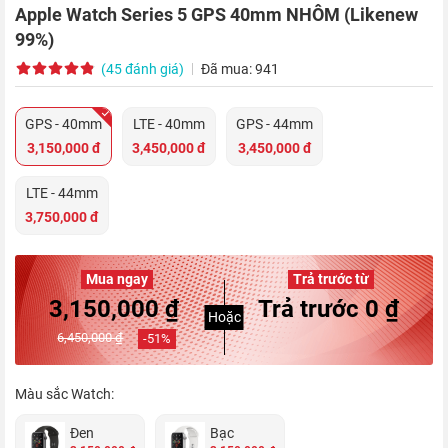
Apple Watch Series 5 GPS 40mm NHÔM (Likenew
99%)
(45 đánh giá)
Đã mua: 941
GPS - 40mm
LTE - 40mm
GPS - 44mm
3,150,000 đ
3,450,000 đ
3,450,000 đ
LTE - 44mm
3,750,000 đ
Mua ngay
Trả trước từ
3,150,000 ₫
Trả trước 0 ₫
Hoặc
6,450,000 ₫
-
51
%
Màu sắc Watch:
Đen
Bạc