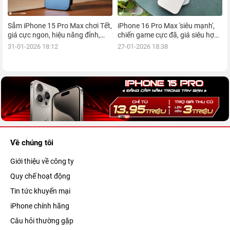
Sắm iPhone 15 Pro Max chơi Tết,
iPhone 16 Pro Max 'siêu mạnh',
giá cực ngon, hiệu năng đỉnh,
chiến game cực đã, giá siêu hợp
kèm nhiều ưu đãi, mua ngay!
lý, mua ngay!
31-01-2026 18:12
27-01-2026 18:38
Về chúng tôi
Giới thiệu về công ty
Quy chế hoạt động
Tin tức khuyến mại
iPhone chính hãng
Câu hỏi thường gặp