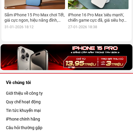
Sắm iPhone 15 Pro Max chơi Tết,
iPhone 16 Pro Max 'siêu mạnh',
giá cực ngon, hiệu năng đỉnh,
chiến game cực đã, giá siêu hợp
kèm nhiều ưu đãi, mua ngay!
lý, mua ngay!
31-01-2026 18:12
27-01-2026 18:38
Về chúng tôi
Giới thiệu về công ty
Quy chế hoạt động
Tin tức khuyến mại
iPhone chính hãng
Câu hỏi thường gặp