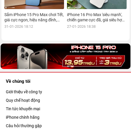
Sắm iPhone 15 Pro Max chơi Tết,
iPhone 16 Pro Max 'siêu mạnh',
giá cực ngon, hiệu năng đỉnh,
chiến game cực đã, giá siêu hợp
kèm nhiều ưu đãi, mua ngay!
lý, mua ngay!
31-01-2026 18:12
27-01-2026 18:38
Về chúng tôi
Giới thiệu về công ty
Quy chế hoạt động
Tin tức khuyến mại
iPhone chính hãng
Câu hỏi thường gặp