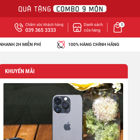
Danh sách
Chăm sóc khách hàng
0
039 365 3333
cửa hàng
 NHANH 2H MIỄN PHÍ
100% HÀNG CHÍNH HÃNG
KHUYẾN MÃI