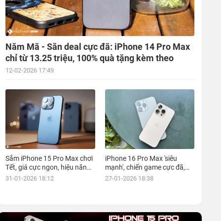
Năm Mã - Săn deal cực đã: iPhone 14 Pro Max
chỉ từ 13.25 triệu, 100% quà tặng kèm theo
12-02-2026 17:49
Sắm iPhone 15 Pro Max chơi
iPhone 16 Pro Max 'siêu
Tết, giá cực ngon, hiệu năng
mạnh', chiến game cực đã,
đỉnh, kèm nhiều ưu đãi, mua
giá siêu hợp lý, mua ngay!
31-01-2026 18:12
27-01-2026 18:38
ngay!