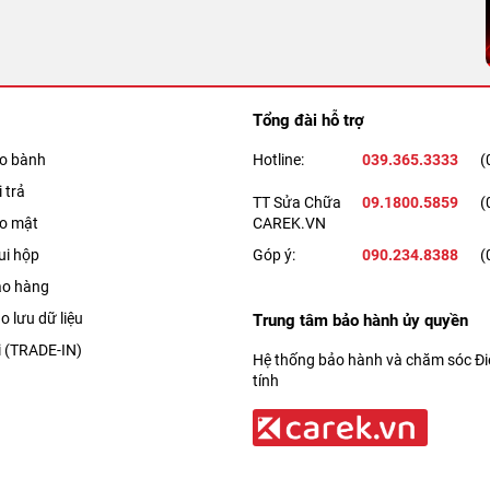
Tổng đài hỗ trợ
ảo bành
Hotline:
039.365.3333
(
 trả
TT Sửa Chữa
09.1800.5859
(
ảo mật
CAREK.VN
ui hộp
Góp ý:
090.234.8388
(
ao hàng
o lưu dữ liệu
Trung tâm bảo hành ủy quyền
i (TRADE-IN)
Hệ thống bảo hành và chăm sóc Điệ
tính