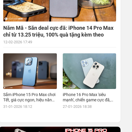
Năm Mã - Săn deal cực đã: iPhone 14 Pro Max
chỉ từ 13.25 triệu, 100% quà tặng kèm theo
12-02-2026 17:49
Sắm iPhone 15 Pro Max chơi
iPhone 16 Pro Max 'siêu
Tết, giá cực ngon, hiệu năng
mạnh', chiến game cực đã,
đỉnh, kèm nhiều ưu đãi, mua
giá siêu hợp lý, mua ngay!
31-01-2026 18:12
27-01-2026 18:38
ngay!