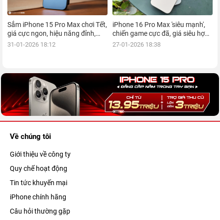
Sắm iPhone 15 Pro Max chơi Tết,
iPhone 16 Pro Max 'siêu mạnh',
giá cực ngon, hiệu năng đỉnh,
chiến game cực đã, giá siêu hợp
kèm nhiều ưu đãi, mua ngay!
lý, mua ngay!
31-01-2026 18:12
27-01-2026 18:38
Về chúng tôi
Giới thiệu về công ty
Quy chế hoạt động
Tin tức khuyến mại
iPhone chính hãng
Câu hỏi thường gặp