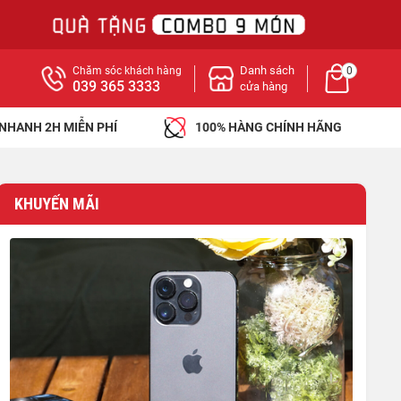
Danh sách
Chăm sóc khách hàng
0
039 365 3333
cửa hàng
 NHANH 2H MIỄN PHÍ
100% HÀNG CHÍNH HÃNG
KHUYẾN MÃI