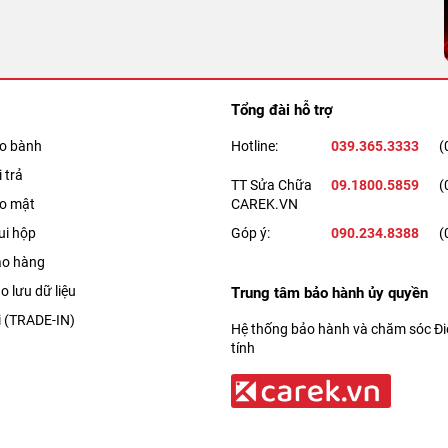
Tổng đài hỗ trợ
ảo bành
Hotline:
039.365.3333
(
 trả
TT Sửa Chữa
09.1800.5859
(
ảo mật
CAREK.VN
ui hộp
Góp ý:
090.234.8388
(
ao hàng
o lưu dữ liệu
Trung tâm bảo hành ủy quyền
i (TRADE-IN)
Hệ thống bảo hành và chăm sóc Điệ
tính