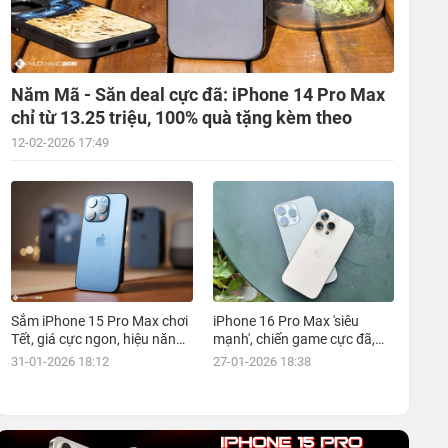
Năm Mã - Săn deal cực đã: iPhone 14 Pro Max
chỉ từ 13.25 triệu, 100% quà tặng kèm theo
12-02-2026 17:49
Sắm iPhone 15 Pro Max chơi
iPhone 16 Pro Max 'siêu
Tết, giá cực ngon, hiệu năng
mạnh', chiến game cực đã,
đỉnh, kèm nhiều ưu đãi, mua
giá siêu hợp lý, mua ngay!
31-01-2026 18:12
27-01-2026 18:38
ngay!