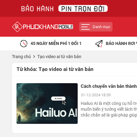
Danh mục
45 NGÀY MIỄN PHÍ 1 ĐỔI 1
BẢO HÀNH RƠI 
Trang chủ
Tạo video ai từ văn bản
Từ khóa:
Tạo video ai từ văn bản
Cách chuyển văn bản thành
31-12-2024 18:59
Hailuo AI là một công cụ hỗ t
muốn biến ý tưởng viết lách t
chắc chắn sẽ là giải pháp giú