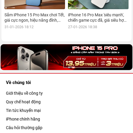
Sắm iPhone 15 Pro Max chơi Tết,
iPhone 16 Pro Max 'siêu mạnh',
giá cực ngon, hiệu năng đỉnh,
chiến game cực đã, giá siêu hợp
kèm nhiều ưu đãi, mua ngay!
lý, mua ngay!
31-01-2026 18:12
27-01-2026 18:38
Về chúng tôi
Giới thiệu về công ty
Quy chế hoạt động
Tin tức khuyến mại
iPhone chính hãng
Câu hỏi thường gặp