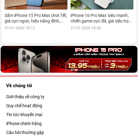
Sắm iPhone 15 Pro Max chơi Tết,
iPhone 16 Pro Max 'siêu mạnh',
giá cực ngon, hiệu năng đỉnh,
chiến game cực đã, giá siêu hợp
kèm nhiều ưu đãi, mua ngay!
lý, mua ngay!
31-01-2026 18:12
27-01-2026 18:38
Về chúng tôi
Giới thiệu về công ty
Quy chế hoạt động
Tin tức khuyến mại
iPhone chính hãng
Câu hỏi thường gặp