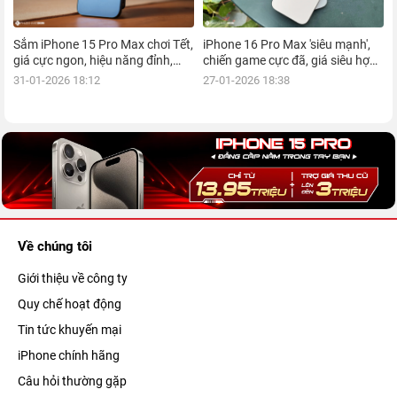
Sắm iPhone 15 Pro Max chơi Tết,
iPhone 16 Pro Max 'siêu mạnh',
giá cực ngon, hiệu năng đỉnh,
chiến game cực đã, giá siêu hợp
kèm nhiều ưu đãi, mua ngay!
lý, mua ngay!
31-01-2026 18:12
27-01-2026 18:38
Về chúng tôi
Giới thiệu về công ty
Quy chế hoạt động
Tin tức khuyến mại
iPhone chính hãng
Câu hỏi thường gặp