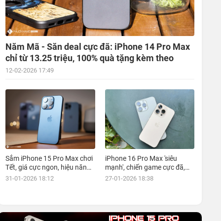
Năm Mã - Săn deal cực đã: iPhone 14 Pro Max
chỉ từ 13.25 triệu, 100% quà tặng kèm theo
12-02-2026 17:49
Sắm iPhone 15 Pro Max chơi
iPhone 16 Pro Max 'siêu
Tết, giá cực ngon, hiệu năng
mạnh', chiến game cực đã,
đỉnh, kèm nhiều ưu đãi, mua
giá siêu hợp lý, mua ngay!
31-01-2026 18:12
27-01-2026 18:38
ngay!