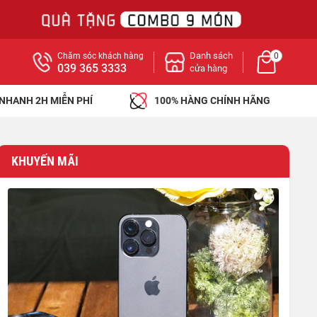
Danh sách
Chăm sóc khách hàng
0
039 365 3333
cửa hàng
 NHANH 2H MIỄN PHÍ
100% HÀNG CHÍNH HÃNG
KHUYẾN MÃI