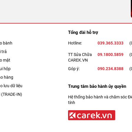
Tổng đài hỗ trợ
ảo bành
Hotline:
039.365.3333
(
 trả
TT Sửa Chữa
09.1800.5859
(
ảo mật
CAREK.VN
ui hộp
Góp ý:
090.234.8388
(
ao hàng
o lưu dữ liệu
Trung tâm bảo hành ủy quyền
i (TRADE-IN)
Hệ thống bảo hành và chăm sóc Điệ
tính