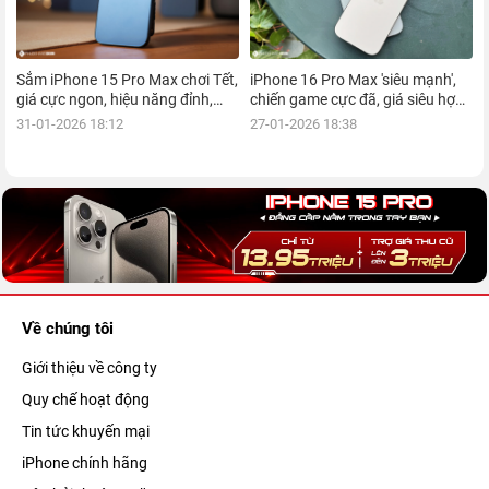
Sắm iPhone 15 Pro Max chơi Tết,
iPhone 16 Pro Max 'siêu mạnh',
giá cực ngon, hiệu năng đỉnh,
chiến game cực đã, giá siêu hợp
kèm nhiều ưu đãi, mua ngay!
lý, mua ngay!
31-01-2026 18:12
27-01-2026 18:38
Về chúng tôi
Giới thiệu về công ty
Quy chế hoạt động
Tin tức khuyến mại
iPhone chính hãng