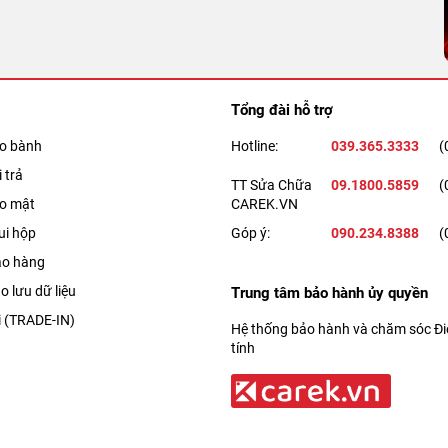
Tổng đài hỗ trợ
ảo bành
Hotline:
039.365.3333
(
 trả
TT Sửa Chữa
09.1800.5859
(
ảo mật
CAREK.VN
ui hộp
Góp ý:
090.234.8388
(
ao hàng
o lưu dữ liệu
Trung tâm bảo hành ủy quyền
i (TRADE-IN)
Hệ thống bảo hành và chăm sóc Điệ
tính