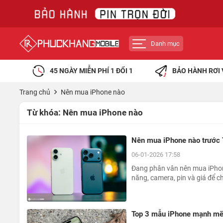
Danh mục
45 NGÀY MIỄN PHÍ 1 ĐỔI 1
BẢO HÀNH RƠI 
Trang chủ
Nên mua iPhone nào
Từ khóa:
Nên mua iPhone nào
Nên mua iPhone nào trước 
06-01-2026 17:58
Đang phân vân nên mua iPhone
năng, camera, pin và giá để 
Top 3 mẫu iPhone mạnh mẽ v