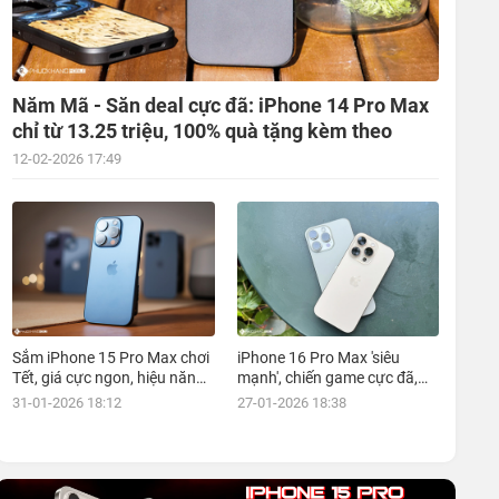
Năm Mã - Săn deal cực đã: iPhone 14 Pro Max
chỉ từ 13.25 triệu, 100% quà tặng kèm theo
12-02-2026 17:49
Sắm iPhone 15 Pro Max chơi
iPhone 16 Pro Max 'siêu
Tết, giá cực ngon, hiệu năng
mạnh', chiến game cực đã,
đỉnh, kèm nhiều ưu đãi, mua
giá siêu hợp lý, mua ngay!
31-01-2026 18:12
27-01-2026 18:38
ngay!