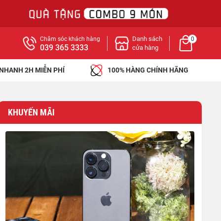
Danh sách
Chăm sóc khách hàng
0
039 365 3333
cửa hàng
 NHANH 2H MIỄN PHÍ
100% HÀNG CHÍNH HÃNG
KHUYẾN MÃI