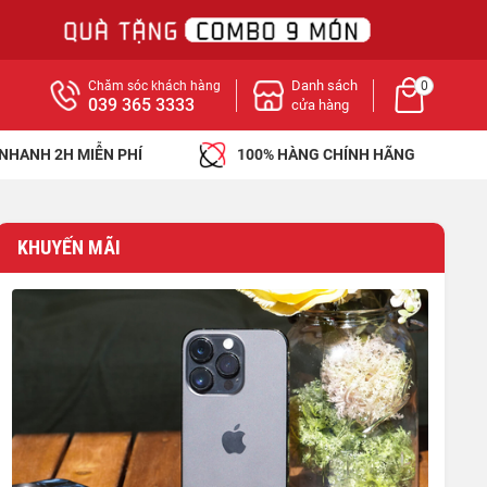
Danh sách
Chăm sóc khách hàng
0
039 365 3333
cửa hàng
 NHANH 2H MIỄN PHÍ
100% HÀNG CHÍNH HÃNG
KHUYẾN MÃI