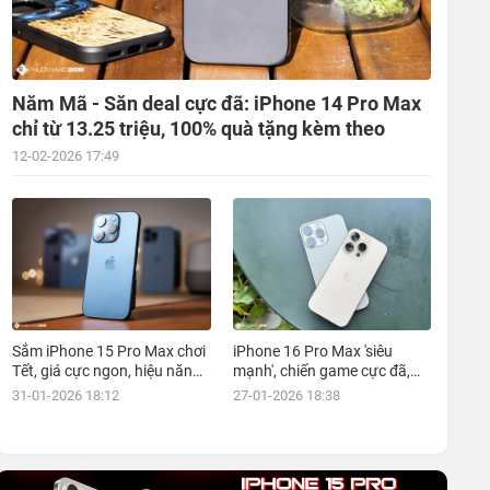
Năm Mã - Săn deal cực đã: iPhone 14 Pro Max
chỉ từ 13.25 triệu, 100% quà tặng kèm theo
12-02-2026 17:49
Sắm iPhone 15 Pro Max chơi
iPhone 16 Pro Max 'siêu
Tết, giá cực ngon, hiệu năng
mạnh', chiến game cực đã,
đỉnh, kèm nhiều ưu đãi, mua
giá siêu hợp lý, mua ngay!
31-01-2026 18:12
27-01-2026 18:38
ngay!