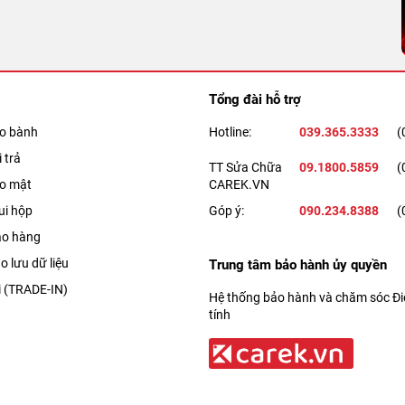
Tổng đài hỗ trợ
ảo bành
Hotline:
039.365.3333
(
 trả
TT Sửa Chữa
09.1800.5859
(
ảo mật
CAREK.VN
ui hộp
Góp ý:
090.234.8388
(
ao hàng
o lưu dữ liệu
Trung tâm bảo hành ủy quyền
i (TRADE-IN)
Hệ thống bảo hành và chăm sóc Điệ
tính