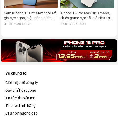
Sắm iPhone 15 Pro Max chơi Tết,
iPhone 16 Pro Max 'siêu mạnh',
giá cực ngon, hiệu năng đỉnh,
chiến game cực đã, giá siêu hợp
kèm nhiều ưu đãi, mua ngay!
lý, mua ngay!
31-01-2026 18:12
27-01-2026 18:38
Về chúng tôi
Giới thiệu về công ty
Quy chế hoạt động
Tin tức khuyến mại
iPhone chính hãng
Câu hỏi thường gặp