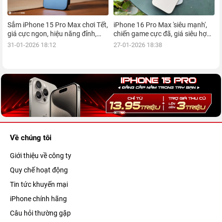
Sắm iPhone 15 Pro Max chơi Tết,
iPhone 16 Pro Max 'siêu mạnh',
giá cực ngon, hiệu năng đỉnh,
chiến game cực đã, giá siêu hợp
kèm nhiều ưu đãi, mua ngay!
lý, mua ngay!
31-01-2026 18:12
27-01-2026 18:38
Về chúng tôi
Giới thiệu về công ty
Quy chế hoạt động
Tin tức khuyến mại
iPhone chính hãng
Câu hỏi thường gặp