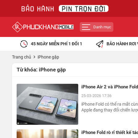
Danh mục
45 NGÀY MIỄN PHÍ 1 ĐỔI 1
BẢO HÀNH RƠI 
Trang chủ
iPhone gập
Từ khóa:
iPhone gập
iPhone Air 2 và iPhone Fold
25-03-2026 17:36
iPhone Fold có thể ra mắt c
Apple đang thay đổi chiến lư
iPhone Fold rò rỉ thiết kế t