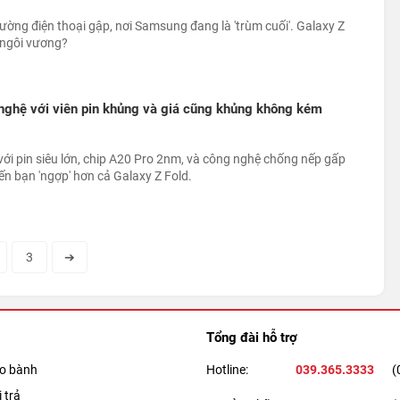
rường điện thoại gập, nơi Samsung đang là 'trùm cuối'. Galaxy Z
 ngôi vương?
g nghệ với viên pin khủng và giá cũng khủng không kém
ới pin siêu lớn, chip A20 Pro 2nm, và công nghệ chống nếp gấp
iến bạn 'ngợp' hơn cả Galaxy Z Fold.
3
➔
Tổng đài hỗ trợ
ảo bành
Hotline:
039.365.3333
(
 trả