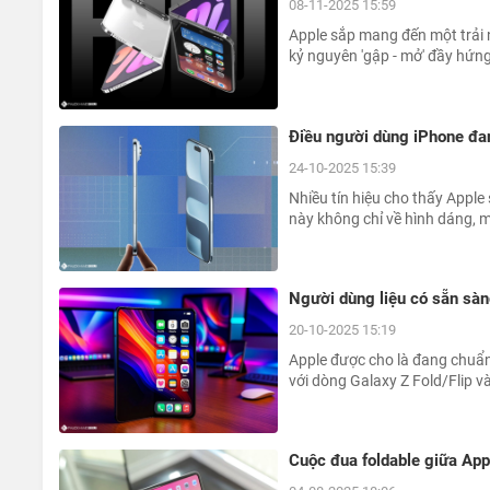
08-11-2025 15:59
Apple sắp mang đến một trải
kỷ nguyên 'gập - mở' đầy hứn
Điều người dùng iPhone đa
24-10-2025 15:39
Nhiều tín hiệu cho thấy Apple
này không chỉ về hình dáng, 
Người dùng liệu có sẵn sàn
20-10-2025 15:19
Apple được cho là đang chuẩn
với dòng Galaxy Z Fold/Flip v
Cuộc đua foldable giữa App