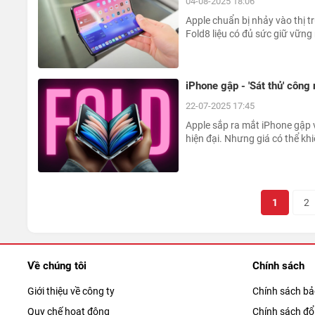
04-08-2025 18:06
Apple chuẩn bị nhảy vào thị t
Fold8 liệu có đủ sức giữ vững
iPhone gập - 'Sát thủ' côn
22-07-2025 17:45
Apple sắp ra mắt iPhone gập v
hiện đại. Nhưng giá có thể kh
1
2
Về chúng tôi
Chính sách
Giới thiệu về công ty
Chính sách b
Quy chế hoạt động
Chính sách đổi