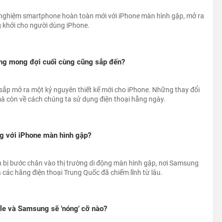
 nghiệm smartphone hoàn toàn mới với iPhone màn hình gập, mở ra
g khởi cho người dùng iPhone.
ng mong đợi cuối cùng cũng sắp đến?
 sắp mở ra một kỷ nguyên thiết kế mới cho iPhone. Những thay đổi
mà còn về cách chúng ta sử dụng điện thoại hằng ngày.
g với iPhone màn hình gập?
 bị bước chân vào thị trường di động màn hình gập, nơi Samsung
à các hãng điện thoại Trung Quốc đã chiếm lĩnh từ lâu.
le và Samsung sẽ 'nóng' cỡ nào?