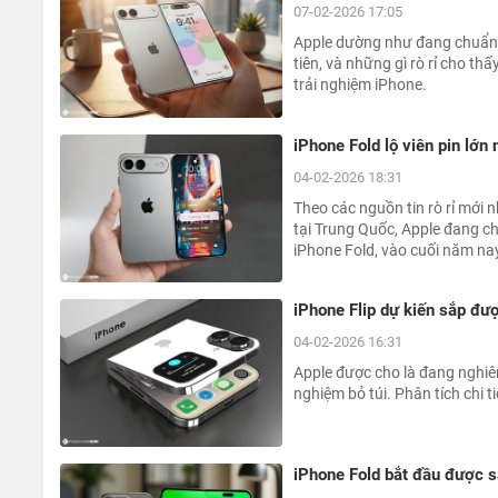
07-02-2026 17:05
Apple dường như đang chuẩn b
tiên, và những gì rò rỉ cho t
trải nghiệm iPhone.
iPhone Fold lộ viên pin lớn 
04-02-2026 18:31
Theo các nguồn tin rò rỉ mới 
tại Trung Quốc, Apple đang ch
iPhone Fold, vào cuối năm na
iPhone Flip dự kiến sắp đư
04-02-2026 16:31
Apple được cho là đang nghiên
nghiệm bỏ túi. Phân tích chi t
iPhone Fold bắt đầu được s