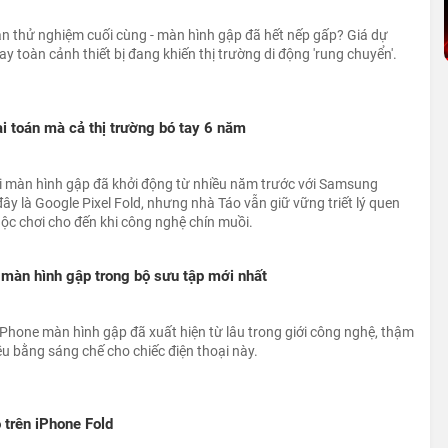
ạn thử nghiệm cuối cùng - màn hình gập đã hết nếp gấp? Giá dự
y toàn cảnh thiết bị đang khiến thị trường di động 'rung chuyển'.
ài toán mà cả thị trường bó tay 6 năm
oại màn hình gập đã khởi động từ nhiều năm trước với Samsung
đây là Google Pixel Fold, nhưng nhà Táo vẫn giữ vững triết lý quen
ộc chơi cho đến khi công nghệ chín muồi.
màn hình gập trong bộ sưu tập mới nhất
iPhone màn hình gập đã xuất hiện từ lâu trong giới công nghệ, thậm
ều bằng sáng chế cho chiếc điện thoại này.
 trên iPhone Fold