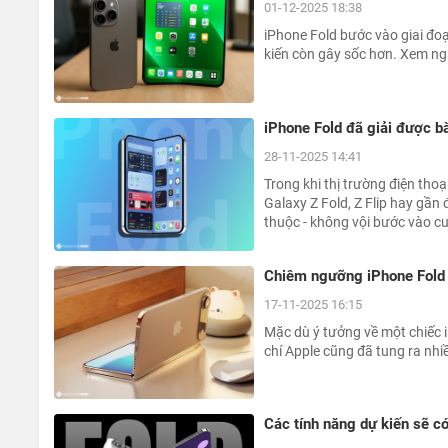
01-12-2025 18:38
iPhone Fold bước vào giai đo
kiến còn gây sốc hơn. Xem nga
iPhone Fold đã giải được b
28-11-2025 14:41
Trong khi thị trường điện th
Galaxy Z Fold, Z Flip hay gần 
thuộc - không vội bước vào cu
Chiêm ngưỡng iPhone Fold 
17-11-2025 16:15
Mặc dù ý tưởng về một chiếc 
chí Apple cũng đã tung ra nhi
Các tính năng dự kiến sẽ có