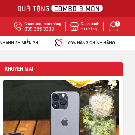
Danh sách
Chăm sóc khách hàng
0
039 365 3333
cửa hàng
 NHANH 2H MIỄN PHÍ
100% HÀNG CHÍNH HÃNG
KHUYẾN MÃI