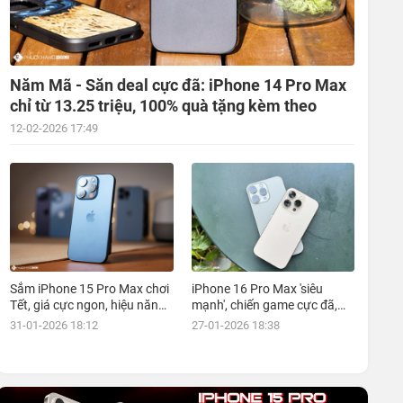
Năm Mã - Săn deal cực đã: iPhone 14 Pro Max
chỉ từ 13.25 triệu, 100% quà tặng kèm theo
12-02-2026 17:49
Sắm iPhone 15 Pro Max chơi
iPhone 16 Pro Max 'siêu
Tết, giá cực ngon, hiệu năng
mạnh', chiến game cực đã,
đỉnh, kèm nhiều ưu đãi, mua
giá siêu hợp lý, mua ngay!
31-01-2026 18:12
27-01-2026 18:38
ngay!